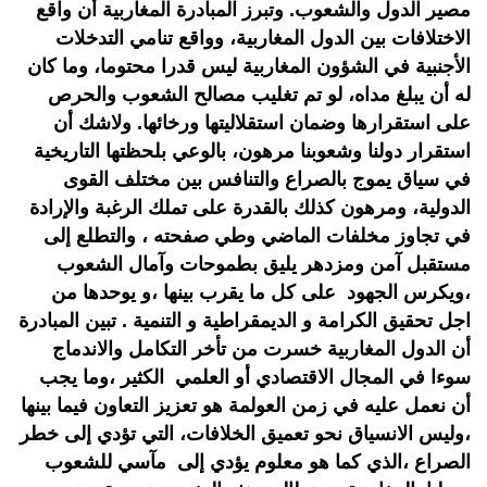
مصير الدول والشعوب. وتبرز المبادرة المغاربية أن واقع
الاختلافات بين الدول المغاربية، وواقع تنامي التدخلات
الأجنبية في الشؤون المغاربية ليس قدرا محتوما، وما كان
له أن يبلغ مداه، لو تم تغليب مصالح الشعوب والحرص
على استقرارها وضمان استقلاليتها ورخائها. ولاشك أن
استقرار دولنا وشعوبنا مرهون، بالوعي بلحظتها التاريخية
في سياق يموج بالصراع والتنافس بين مختلف القوى
الدولية، ومرهون كذلك بالقدرة على تملك الرغبة والإرادة
في تجاوز مخلفات الماضي وطي صفحته ، والتطلع إلى
مستقبل آمن ومزدهر يليق بطموحات وآمال الشعوب
،ويكرس الجهود على كل ما يقرب بينها ،و يوحدها من
اجل تحقيق الكرامة و الديمقراطية و التنمية . تبين المبادرة
أن الدول المغاربية خسرت من تأخر التكامل والاندماج
سوءا في المجال الاقتصادي أو العلمي الكثير ،وما يجب
أن نعمل عليه في زمن العولمة هو تعزيز التعاون فيما بينها
،وليس الانسياق نحو تعميق الخلافات، التي تؤدي إلى خطر
الصراع ،الذي كما هو معلوم يؤدي إلى مآسي للشعوب