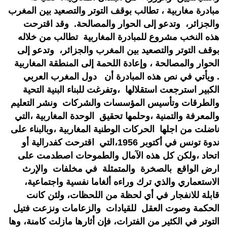
مبادرة مغاربية ، تطالب بوقف التوتر والتصعيد بين المغرب
والجزائر، وتدعو إلى الحوار والمصالحة. وقد اقترحت
هذه النخب مشروع للمبادرة المغاربية تطالب من خلاله
بوقف التوتر والتصعيد بين المغرب والجزائر، وتدعو إلى
الحوار والمصالحة ، وإعادة اللحمة إلى المنطقة المغاربية
. ويأتي في نص هذه المبادرة أن دول المغرب العربي
الكبير استرجعت استقلالها ،وتفرغت للبناء البنية التحية
والطرقات وتأسيس المؤسسات والشركات ونشر التعليم
والمعرفة والتمنية ،وحلمها تحقيق الوحدة المغاربية ،التي
ناضلت من اجلها الحركات الوطنية المغاربية ،وبالبناء على
ندوة تونس في أكتوبر 1956،التي اقترحت كفدرالية أو
اتحاد ،ولكن كل هذه الآمال والطموحات اصطدمت على
ارض الواقع بالصخرة والمتمثلة في مخلفات والإرث
الاستعماري والذي ترك وراءه ألغاما نفسية واجتماعية،
قابلة للانفجار في أي لحظة من اللحظات، ولئن كانت
الحكمة وصوت العقل للقيادات والزعامات ونزعت فتيل
التوتر في الكثير من الفترات، فإن أثارها مازلت كامنة، وها