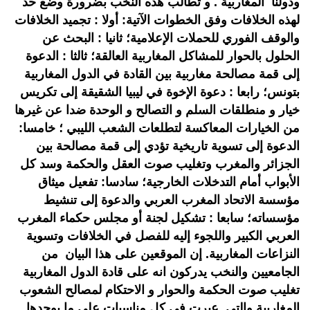
ودولنا المغاربية . و تطالب هذه النخب بضرورة وضع حد
لهذه الخلافات وفق الخطوات الآتية: أولا : تجميد الخلافات
والوقف الفوري للحملات الإعلامية؛ ثانيا : البحث عن
الحلول بالحوار للمشاكل المغاربية العالقة؛ ثالثا : الدعوة
إلى قمة مصالحة مغاربية بين القادة في الدول المغاربية
بتونس؛ رابعا : دعوة الإخوة في ليبيا الشقيقة إلى تكريس
خيار و منطلقات السلم و التصالح و الوحدة ضدا عن غيرها
من الخيارات المعاكسة لتطلعات الشعب الليبي ؛ خامسا:
الدعوة إلى تسوية تاريخية تؤدي إلى قمة مصالحة بين
الجزائر والمغرب وتغليب صوت العقل والحكمة وسد كل
الأبواب أمام التدخلات الخارجية؛ سادسا: تفعيل ميثاق
مؤسسة الاتحاد المغرب العربي والدعوة إلى تنشيط
مؤسساته؛ سابعا : تشكيل لجنة أو مجلس حكماء المغرب
العربي الكبير واللجوء إليه للفصل في الخلافات وتسوية
النزاعات المغاربية. إن الموقعين على هذا البيان من
الجامعيين والنخب يدركون انه على قادة الدول المغاربية
تغليب صوت الحكمة والحوار و الاحتكام لمصالح الشعوب
المغاربية والتي عبرت في كل مناسبات على ما يوحدها