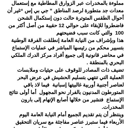
مملوءة بالمخدرات عبر الزوارق المطاطية مع إستعمال
معدات جد متطورة لرصد المناطق ” جي بي إس “غير أن
أحوال الطقس المتوترة حالت دون إستكمال الشحن
فاضطروا للإبقاء على حوالي 12 حقيبة من أصل أكثر من
100 والتي كانت سبب فضيحتهم
هذا وبإشراف من النيابة العامة إنطلقت الفرقة الوطنية
بتسيير محكم من رئيسها المباشر في عمليات الإستماع
في محاضر قانونية إلى جميع أفراد مركز الدرك الملكي
البحري بالمنطقة .
تضيف ذات المصادر للوقوف على حيثيات وملابسات
العملية التي تنتهي بتسليم الحشيش في عرض البحر
لعناصر أجنبية أوربية غالبيتها إسبانية فيما لاذ باقي
المتورطون المدنيون بالفرار نحو المجهول أما أولى نتائج
الإستماع فتشير من خلالها أصابع الإتهام إلى بارون
المخدرات.
وينتظر أن يتم تقديم الجميع أمام النيابة العامة اليوم
الأربعاء فيما ستبرز عناصر مفاجئة مع سريان التحقيق