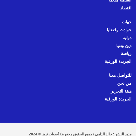
أنشطة ملكية
اقتصاد
جهات
حوادث وقضايا
دولية
دين ودنيا
رياضة
الجريدة الورقية
للتواصل معنا
من نحن
هيئة التحرير
الجريدة الورقية
مدير النشر : خالد الدامي / جميع الحقوق محفوظة أصوات نيوز © 2024