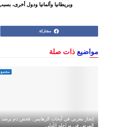
وبريطانيا وألمانيا ودول أخرى، بسبب
مشاركة
مواضيع
ذات صلة
مجتمع
إنجاز مغربي في أبحاث الزهايمر.. فحص دم يرصد
المرض في مراحله الأولى