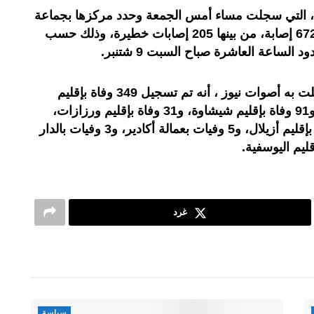
ة، التي سجلت مساء أمس الجمعة وحدد مركزها بجماعة
إيغيل بإقليم الحوز، إلى 820 وفاة و672 إصابة، من بينها 205 إصابات خطيرة، وذلك حسب
الساعة العاشرة صباح السبت 9 شتنبر.
وأفادت وزارة الداخلية في بلاغ توصلت به أصوات نيوز ، أنه تم تسجيل 349 وفاة بإقليم
الحوز، و271 وفاة بإقليم تارودانت، و91 وفاة بإقليم شيشاوة، و31 وفاة بإقليم ورزازات،
و13 وفاة بعمالة مراكش، و11 وفاة بإقليم أزيلال، و5 وفيات بعمالة أكادير، و3 وفيات بالدار
قليم اليوسفية.
غرد
سياسة