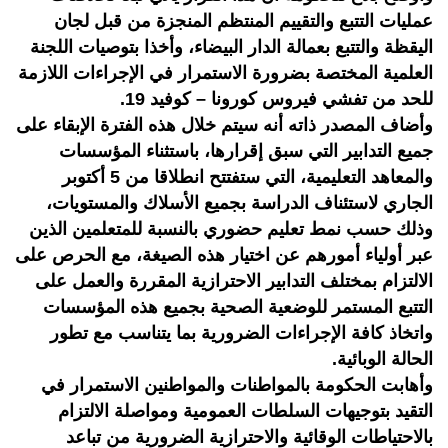
عمليات التتبع والتقييم المنتظم المنجزة من قبل لجان
اليقظة والتتبع بعمالة الدار البيضاء، وأخذا بتوصيات اللجنة
العلمية المختصة بضرورة الاستمرار في الإجراءات اللازمة
للحد من تفشي فيروس كورونا – كوفيد 19.
وأضاف المصدر ذاته أنه سيتم خلال هذه الفترة الإبقاء على
جميع التدابير التي سبق إقرارها، باستثناء المؤسسات
والمعاهد التعليمية، التي ستفتتح انطلاقا من 5 أكتوبر
الجاري لاستئناف الدراسة بجميع الأسلاك والمستويات،
وذلك حسب نمط تعليم حضوري بالنسبة للمتعلمين الذين
عبر أولياء أمورهم عن اختيار هذه الصيغة، مع الحرص على
الالتزام بمختلف التدابير الاحترازية المقررة والعمل على
التتبع المستمر للوضعية الصحية بجميع هذه المؤسسات
واتخاذ كافة الإجراءات الضرورية بما يتناسب مع تطور
الحالة الوبائية.
وأهابت الحكومة بالمواطنات والمواطنين الاستمرار في
التقيد بتوجيهات السلطات العمومية ومواصلة الالتزام
بالاحتياطات الوقائية والاحترازية الضرورية من تباعد