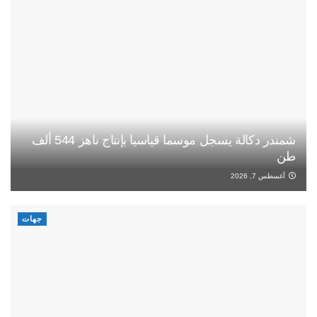
شمندر دكالة يسجل موسما قياسيا بإنتاج ناهز 544 ألف
طن
أغسطس 7, 2026
جهات