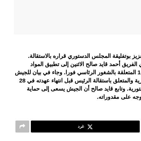
 بوتفليقة المجلس الدستوري قراره بالاستقالة.
الفريق أحمد قايد صالح الاثنين إلى تطبيق المواد
الدستورية 7و8 إضافة إلى المادة 102 المتعلقة بالشغور الرئاسي فورا. وجاء في بيان للجيش
أن ما صدر أمس عن رئاسة الجمهورية والمتعلق باستقالة الرئيس قبل انتهاء عهدته في 28
ورية. وتابع قايد صالح أن الجيش يسعى إلى حماية
جه على مقدوراته.
غرد