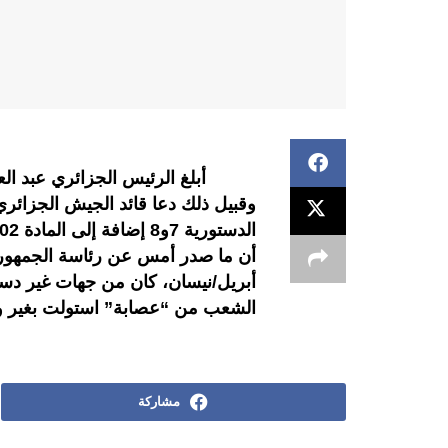
أبلغ الرئيس الجزائري عبد العزيز
وقبيل ذلك دعا قائد الجيش الجزائري 
أبريل/نيسان، كان من جهات غير دست
الشعب من “عصابة” استولت بغير و
مشاركة