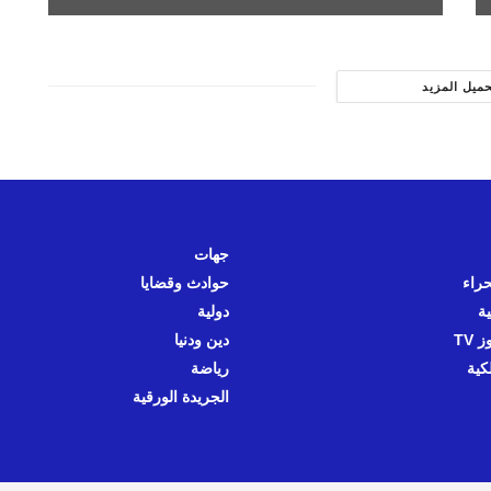
حميل المزيد
جهات
حراء
حوادث وقضايا
ية
دولية
 TV
دين ودنيا
كية
رياضة
الجريدة الورقية