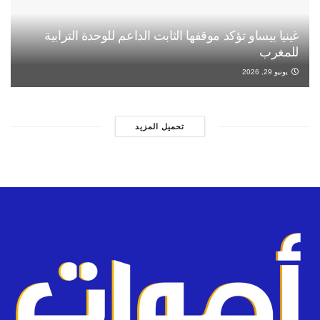
غينيا بيساو تؤكد موقفها الثابت الداعم للوحدة الترابية
للمغرب
يونيو 29, 2026
تحميل المزيد