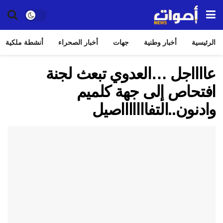
الرئيسية
أخبار وطنية
جهات
أخبار الصحراء
أنشطة ملكية
عااااجل …العدوي تبعث لجنة
افتحاص إلى جهة كلميم
وادنون..التفاااااااصيل