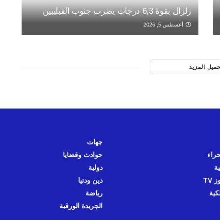
زلزال بقوة 6,3 درجات يضرب جنوب الفيليبين
أغسطس 5, 2026
حميل المزيد
جهات
حراء
حوادث وقضايا
ية
دولية
 TV
دين ودنيا
كية
رياضة
الجريدة الورقية