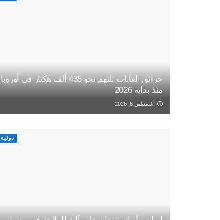
حرائق الغابات تلتهم نحو 435 ألف هكتار في أوروبا
منذ بداية 2026
أغسطس 6, 2026
دولية
إيران وعُمان تتفقان على آلية للملاحة في مضيق