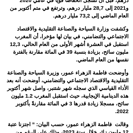
درهم، قبل أن تسجل انخفاضا قويا في عامي 2020
و2021 إلى 28,7 مليار درهم، وترتفع في متم أكتوبر من
العام الماضي إلى 73,2 مليار درهم.
وكشفت وزارة السياحة والصناعة التقليدية والاقتصاد
الاجتماعي والتضامني، في بيان لها مؤخرا، أن المغرب
استقبل في العشرة أشهر الأولى من العام الحالي، 12,3
مليون سائح، بزيادة بنسبة 39 في المائة مقارنة بالفترة
نفسها من العام الماضي.
وأوضحت فاطمة الزهراء عمور، وزيرة السياحة والصناعة
التقليدية والاقتصاد الاجتماعي والتضامني، أوضحت أنه بعد
الأداء القياسي الذي سجله شهر شتنبر، واصل شهر أكتوبر
هذه الدينامية الإيجابية، حيث استقبل المغرب 1.2 مليون
سائح، مسجلا زيادة قدرها 3 في المائة مقارنةً بأكتوبر
2022.
وقالت فاطمة الزهراء عمور، حسب البيان: ” اجتزنا عتبة
12 مليون زائر خلال سنة 2023، وذلك على الرغم من