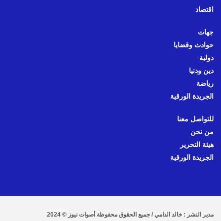
اقتصاد
جهات
حوادث وقضايا
دولية
دين ودنيا
رياضة
الجريدة الورقية
للتواصل معنا
من نحن
هيئة التحرير
الجريدة الورقية
مدير النشر : خالد الدامي / جميع الحقوق محفوظة أصوات نيوز © 2024