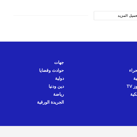
حميل المزيد
جهات
حراء
حوادث وقضايا
ية
دولية
 TV
دين ودنيا
كية
رياضة
الجريدة الورقية