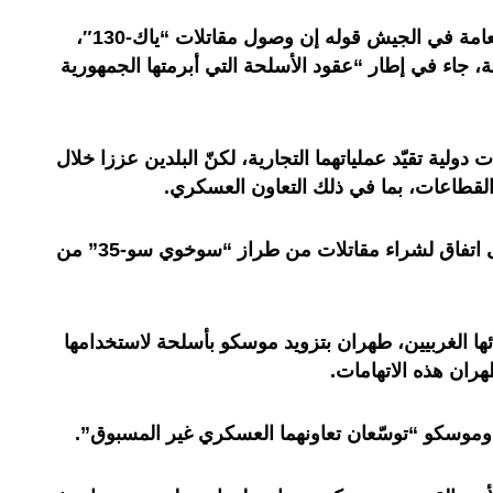
ونقلت الوكالة عن قسم العلاقات العامة في الجيش قوله إن وصول مقاتلات “ياك-130″،
 جاء في إطار “عقود الأسلحة التي أبرمتها الجمهورية
ولية تقيّد عملياتهما التجارية، لكنّ البلدين عززا خلال
القطاعات، بما في ذلك التعاون العسكري.
في مارس، أعلنت إيران التوصل إلى اتفاق لشراء مقاتلات من طراز “سوخوي سو-35” من
ئها الغربيين، طهران بتزويد موسكو بأسلحة لاستخدامها
ران هذه الاتهامات.
وسكو “توسّعان تعاونهما العسكري غير المسبوق”.