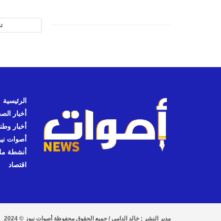
ت
الرئيسية
أخبار الص
أخبار وطن
أصوات نيوز
أنشطة مل
اقتصاد
مدير النشر : خالد الدامي / جميع الحقوق محفوظة أصوات نيوز © 2024