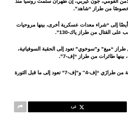
أمن القومي، جون كيربي، إن طهران سلمت روسيا منذ
يضًا إلى “شراء معدات عسكرية أخرى، بينها مروحيات
على القتال من طراز ياك-130”.
 طراز “ميغ” و”سوخوي” تعود إلى الحقبة السوفياتية،
بينها طائرات من طراز “إف-7”.
ويضمّ أسطولها أيضًا مقاتلات أميركية من طرازَي “إف-4″ و”إف-7” تعود إلى ما قبل الثورة
غرد