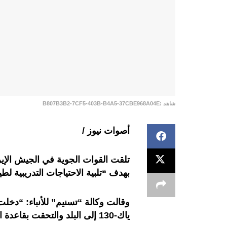
شاهد :B807B3B2-7CF5-403B-B4A5-37CBE968A04E
أصوات نيوز /
تلقت القوات الجوية في الجيش الإي
بهدف “تلبية الاحتياجات التدريبية ل
وقالت وكالة “تسنيم” للأنباء: “دخل
ياك-130 إلى البلد والتحقت بقاعدة الشهيد بابائي الجوية في أصفهان” بوسط إيران.