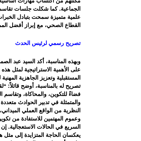
مكنتهم من اكتساب مهارات أساسية ف
الجماعية. كما شكلت جلسات تقاسم ال
علمية متميزة سمحت بتبادل الخبرات 
القطاع الصحي، مع إبراز أفضل المما
تصريح رسمي لرئيس الحدث
وبهذه المناسبة، أكد السيد عبد الص
على الأهمية الاستراتيجية لمثل هذه 
المستقبلية وتعزيز الجاهزية المهنية
تصريح له بالمناسبة، أوضح قائلاً: “ل
فضاءً للتكوين، والمحاكاة، وتقاسم ا
والمتمثلة في تدبير الحوادث متعددة
النظرية من الواقع العملي الميداني،
وعموم المهتمين للاستفادة من تكوين
السريع في الحالات الاستعجالية. إ
يعكسان الحاجة المتزايدة إلى مثل ه