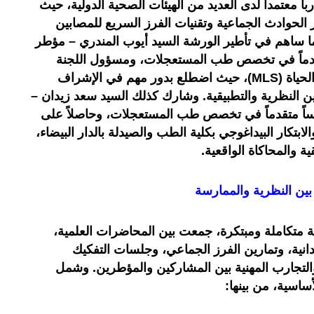
باً معتمداً لدى العديد من الهيئات الصحية الدولية، حيث
 الحوادث الجماعية وتقنيات الفرز السريع للمصابين
كما ساهم في تأطير الورشة السيد أيوب المندري – مؤطر
قدماً في تخصص طب المستعجلات، ومسؤول اللجنة
البيداغوجية بالجمعية المغربية لدعم الحياة (MLS)، حيث اضطلع بدور مهم في الإشراف
ين النظرية والتطبيقية. وشارك كذلك السيد سعد زيدان –
اً متقدماً في تخصص طب المستعجلات، وحاصلاً على
بتكار البيداغوجي بكلية الطب والصيدلة بالدار البيضاء،
ة والمحاكاة الواقعية.
ين النظرية والممارسة
ية متكاملة ومبتكرة، جمعت بين المحاضرات العلمية،
دانية، وتمارين الفرز الجماعي، وجلسات التفكيك
والتجارب المهنية بين المشاركين والمؤطرين. وشمل
أساسية، من بينها: