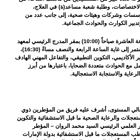
اختصاصات، وطلبة شعبة مساعد(ة) في العلاج،
بمؤسسات وشركات وهيئات صحية، إلى جانب عدد من
بير الكوارث والحوادث الجماعية.
وانطلقت أشغال الورشة على الساعة العاشرة صباحاً (10:00) بمقر المدرج الرئيسي لمعهد
علوم الصحة – الموقع 1 بطنجة، لتستمر إلى غاية الساعة الرابعة والنصف مساءً (16:30)،
الأكاديمي، التكوين التطبيقي، والتفاعل المهني الهادف
مل مع الحوادث متعددة الضحايا، باعتبارها من أبرز
رعاية والاستجابة الاستعجالية.
عالي المستوى، أشرف عليه فريق من المؤطرين ذوي
عجلات والرعاية الصحية ما قبل الاستشفائية والتكوين
العلمي الرئيسي السيد محمد الروان – المؤطر
ب المستعجلات ما قبل الاستشفائية بدولة الإمارات