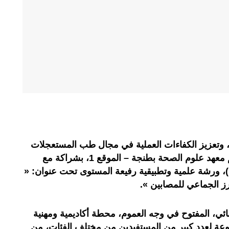
ي، وتعزيز الكفاءات العملية في مجال طب المستعجلات
والتدخلات الصحية الاستعجالية، نظم معهد علوم الصحة بطنجة – الموقع 1، بشراكة مع
الجمعية المغربية لدعم الحياة (MLS)، ورشة علمية وتطبيقية رفيعة المستوى تحت عنوان: «
رز الجماعي للمصابين ».
ئي، المفتوح في وجه العموم، محطة أكاديمية ومهنية
عة لعدد كبير من المستفيدين من مختلف الفئات، من