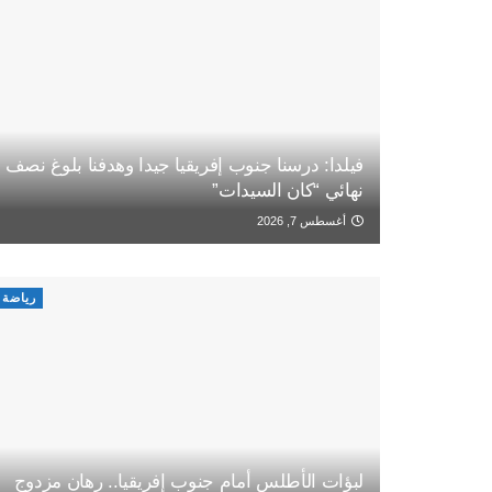
فيلدا: درسنا جنوب إفريقيا جيدا وهدفنا بلوغ نصف
نهائي “كان السيدات”
أغسطس 7, 2026
رياضة
لبؤات الأطلس أمام جنوب إفريقيا.. رهان مزدوج