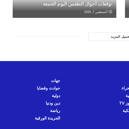
توقعات أحوال الطقس اليوم الجمعة
أغسطس 7, 2026
حميل المزيد
جهات
حراء
حوادث وقضايا
ية
دولية
 TV
دين ودنيا
كية
رياضة
الجريدة الورقية