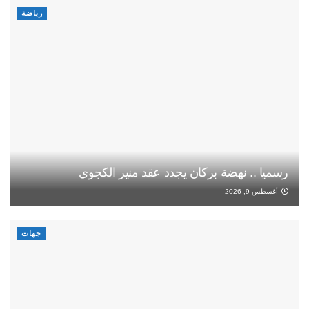
رياضة
رسميا .. نهضة بركان يجدد عقد منير الكجوي
أغسطس 9, 2026
جهات