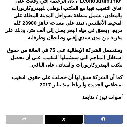
“Econostrum.info”، بأن الرخصة التي وقعت على
اتفاق التنقيب فيها مع المكتب الوطني للهيدروكاربورات
والمعادن، تشمل منطقة بسواحل المدينة المطلة على
المحيط الأطلسي، تمتد على مساحة تناهز 23900 كلم
مربع، وبعمق في مياه البحر يصل إلى ألف متر، وذلك على
مقربة من مدن سيدي إفني وطانطان وطرفاية.
وستحصل الشركة الإيطالية على 75 في المائة من حقوق
استغلال المناجم التي سيشملها التنقيب، على أن يحصل
مكتب الهيدروكاربورات والمعادن على الباقي.
كما أن الشركة سبق لها أن حصلت على حقوق التنقيب
بمنطقتي الجديدة والرباط منذ يناير 2017.
أصوات نيوز / متابعة