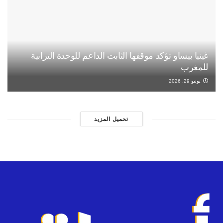
غينيا بيساو تؤكد موقفها الثابت الداعم للوحدة الترابية
للمغرب
يونيو 29, 2026
تحميل المزيد