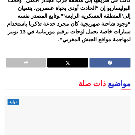
كانت في طريقها إلى منطقة قرب الجدار الأمني” وقالت
البوليساريو إن “الحادث أودى بحياة عنصرين، ينتميان
إلى’المنطقة العسكرية الرابعة’”.وتابع المصدر نفسه
“وجود شاحنة صهريجية كان مجرد خدعة تذكرنا باستخدام
سيارات خاصة تحمل لوحات ترقيم موريتانية في 13 نونبر
لمهاجمة مواقع الجيش المغربي”.
مواضيع
ذات صلة
دولية