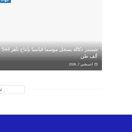
جهات
شمندر دكالة يسجل موسما قياسيا بإنتاج ناهز 544
ألف طن
أغسطس 7, 2026
ت