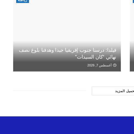
رياضة
فيلدا: درسنا جنوب إفريقيا جيدا وهدفنا بلوغ نصف
نهائي “كان السيدات”
أغسطس 7, 2026
حميل المزيد