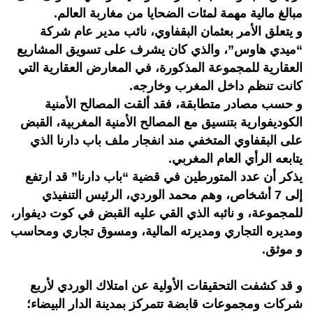
مبالغ مالية مهمة لمئات الضحايا من مغاربة العالم.
و يتعلق الأمر بعثمان البقفاوي، نائب مدير عام شركة
“ميدي هاوس”، والذي كان يشرف على تسويق المشاريع
العقارية للمجموعة المذكورة، في المعارض العقارية التي
كانت تنظم داخل المغرب وخارجه.
و حسب مصادر متطابقة، فقد ألقت المصالح الأمنية
الكوديفوارية بتنسيق مع المصالح الأمنية المغربية، القبض
على البقفاوي المتخفي مند انفجار ملف باب دارنا الذي
يتابعه الرأي العام المغربي.
يذكر أن عدد المتورطين في قضية “باب دارنا” قد ارتفع
إلى 7 أشخاص، وهم محمد الوردي، الرئيس التنفيذي
للمجموعة، و نائبه الذي القي عليه القبض في كوت ديفوار،
ومديره التجاري ومديرته المالية، ومسوق تجاري ومحاسب
و موثق.
و قد كشفت التحقيقات الأولية عن امتلاك الوردي لأربع
شركات ومجموعات قابضة تتمركز بمدينة الدار البيضاء؛