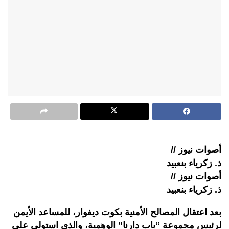
أصوات نيوز //
ذ. زكرياء بنعبيد
أصوات نيوز //
ذ. زكرياء بنعبيد
بعد اعتقال المصالح الأمنية بكوت ديفوار، للمساعد الأيمن
لرئيس مجموعة “باب دارنا” الوهمية، والذي استولى على