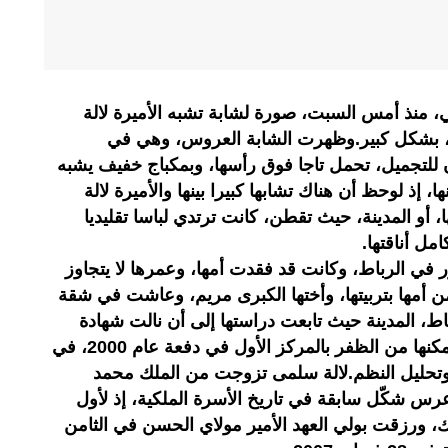
ي، منذ أمس السبت، صورة لشابة تشبه الأميرة لالة
 بشكل كبير.وظهرت الشابة العروس، وهي في
لتجميل، تحمل تاجا فوق رأسها، وبمكباج خفيف يشبه
 إذ لوحظ أن هناك تشابها كبيرا بينها والأميرة لالة
أو المدينة، حيث تقطن، كانت ترتدي لباسا تقليديا
مل أناقتها.
ر في الرباط، وكانت قد فقدت أمها، وعمرها لا يتجاوز
 أمها بتربيتها، وأختها الكبرى مريم، وعاشت في شقة
، المدينة حيث تابعت دراستها إلى أن نالت شهادة
مهندسة دولة في المعلوميات، بعد تمكنها من الظفر بالمركز الأول في دفعة عام 2000، في
ت وتحليل النظم.لالة سلمى تزوجت من الملك محمد
ي 21 مارس 2002، في عرس شكّل سابقة في تاريخ الأسرة الملكية، إذ لأول
، ورزقت بولي العهد الأمير مولاي الحسن في الثامن