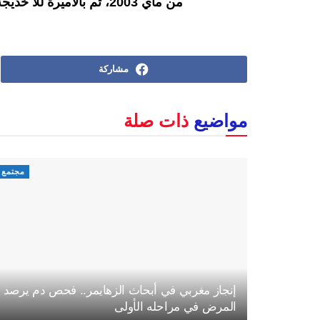
من ماي 2003، ثم بالأميرة للا خديجة في 28 فبراير 2007.
مشاركة
مواضيع
ذات صلة
مجتمع
إنجاز مغربي في أبحاث الزهايمر.. فحص دم يرصد
المرض في مراحله الأولى