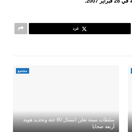
غرد
مجتمع
سلطات سبتة تعلن انتشال 80 جثة وتحديد هوية
أربعة ضحايا