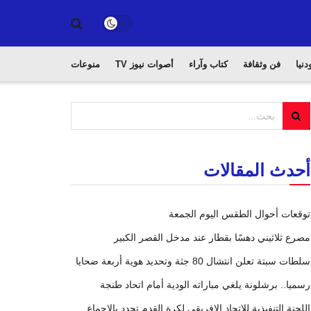
دنيا
فن وثقافة
كتاب وآراء
أصوات نيوز TV
منوعات
أحدث المقالات
توقعات أحوال الطقس اليوم الجمعة
مصرع ثلاثيني دهسًا بقطار عند مدخل القصر الكبير
سلطات سبتة تعلن انتشال 80 جثة وتحديد هوية أربعة ضحايا
رسميا.. برشلونة يلغي مباراته الودية أمام اتحاد طنجة
اللجنة التنفيذية للاتحاد الإفريقي لكرة القدم تجدد بالإجماع