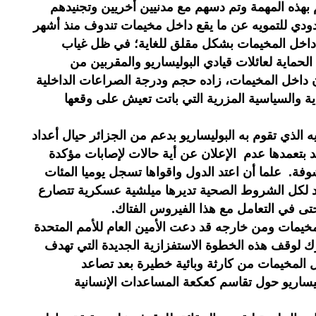
م بهذه المهمة وتم دسهم مع مدنيين أخريين وتجنيدهم
حدودي للتمويه عن ما يقع داخل مخيمات تندوف منذ أشهر
داخل المخيمات بشكل مقلق للغاية؛ في ظل غياب
حماية لعائلات قيادي البوليساريو والمقربين من
قان داخل المخيمات، زاده حجم ودرجة الصراعات الداخلية
ة والسياسية المزرية التي باتت تعيش على وقعها
الذي تقوم به البوليساريو بدعم من الجزائر حيال أعداد
يروس كوفيد 19 المستجد بتعمدها عدم الإعلان عن أية حالات لإصابات مؤكدة
. علما أن اعتد الدول واقواها تسجل يوميا المئات
قد لكل الشروط الصحية تديرها ميلشية عسكرية تتصارع
تى في التعامل مع هذا الفيروس الفتاك.
خيمات ومن خارجه قد دعت الأمين العام للأمم المتحدة
ك لوقف هذه الخطوة الاستفزازية الجديدة التي تهدف
 المخيمات من كارثة وبائية خطيرة بعد تصاعد
ساريو حول تقاسم كعكعة المساعدات الإنسانية