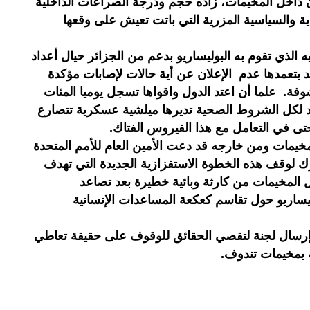
قان داخل المخيمات، زاده حجم ودرجة الصراعات الداخلية
ة والسياسية المزرية التي باتت تعيش على وقعها
الذي تقوم به البوليساريو بدعم من الجزائر حيال أعداد
يروس كوفيد 19 المستجد بتعمدها عدم الإعلان عن أية حالات لإصابات مؤكدة
. علما أن اعتد الدول واقواها تسجل يوميا المئات
قد لكل الشروط الصحية تديرها ميلشية عسكرية تتصارع
تى في التعامل مع هذا الفيروس الفتاك.
خيمات ومن خارجه قد دعت الأمين العام للأمم المتحدة
ك لوقف هذه الخطوة الاستفزازية الجديدة التي تهدف
 المخيمات من كارثة وبائية خطيرة بعد تصاعد
ساريو حول تقاسم كعكعة المساعدات الإنسانية
بإرسال لجنة لتقصي الحقائق للوقوف على حقيقة تعاطي
ية بمخيمات تندوف.