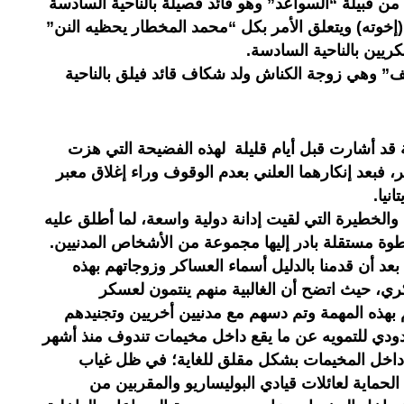
 من قبيلة “السواعد” وهو قائد فصيلة بالناحية السادسة
إخوته) ويتعلق الأمر بكل “محمد المخطار يحظيه النن”
يين بالناحية السادسة.
ف” وهي زوجة الكناش ولد شكاف قائد فيلق بالناحية
ة قد أشارت قبل أيام قليلة لهذه الفضيحة التي هزت
ر، فبعد إنكارهما العلني بعدم الوقوف وراء إغلاق معبر
انيا.
الخطيرة التي لقيت إدانة دولية واسعة، لما أطلق عليه
طوة مستقلة بادر إليها مجموعة من الأشخاص المدنيين.
د أن قدمنا بالدليل أسماء العساكر وزوجاتهم بهذه
ري، حيث اتضح أن الغالبية منهم ينتمون لعسكر
م بهذه المهمة وتم دسهم مع مدنيين أخريين وتجنيدهم
حدودي للتمويه عن ما يقع داخل مخيمات تندوف منذ أشهر
داخل المخيمات بشكل مقلق للغاية؛ في ظل غياب
حماية لعائلات قيادي البوليساريو والمقربين من