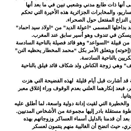
ى أنها ذات طابع مدني وشعبي تبين في ما بعد أنها
اريو، والمخابرات الجزائرية هذه الأخيرة التي تحكم
النزاع المفتعل حول الصحراء.
جد بداخلها المسمى “اعولة الديد” من “اولاد سيد احماد”
 ويسكن في تندوف وهو أسير سابق عند المغرب.
 من قبيلة “السواعد” وهو قائد فصيلة بالناحية السادسة
إخوته) ويتعلق الأمر بكل “محمد المخطار يحظيه النن”
يين بالناحية السادسة.
ف” وهي زوجة الكناش ولد شكاف قائد فيلق بالناحية
ة قد أشارت قبل أيام قليلة لهذه الفضيحة التي هزت
ر، فبعد إنكارهما العلني بعدم الوقوف وراء إغلاق معبر
انيا.
الخطيرة التي لقيت إدانة دولية واسعة، لما أطلق عليه
طوة مستقلة بادر إليها مجموعة من الأشخاص المدنيين.
د أن قدمنا بالدليل أسماء العساكر وزوجاتهم بهذه
ري، حيث اتضح أن الغالبية منهم ينتمون لعسكر