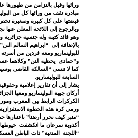
ورائها وقيل بالتزامن من ظهورها عل
مبادرة تقف من ورائها كل من البوليس
قبضتها على كل كبيرة وصغيرة تخص 
وبالرجوع إلى اللائحة المعلن عنها ن
وهو قائد كتيبة وله جنسية جزائرية
بالإضافة إلى “ابراهيم السالم النن”
للبوليساريو ومعه فردين من أسرته (
و”حمادى يحظيه النن” وكلاهما عسكر
كما لا ننسى “السالكة القاضى بوسي
السابعة للبوليساريو.
يشار إلى أن تقارير إعلامية وحقوقي
أركان جبهة البوليساريو ومعها الجزائ
الكركرات الرابط بين المغرب وموريت
ورمي كرة هذه الخطوة الاستفزازية و
“منبر كيف نحرر أرضنا” باعتبارها خ
أكذوبة سرعان ما انكشفت خيوطها بع
“اللجنة المدنية” ذات الباطن العسك