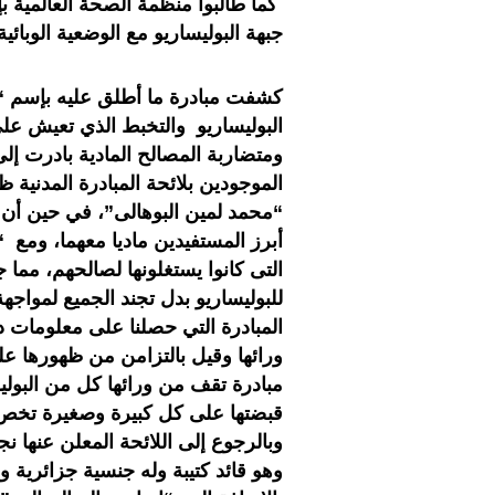
كما طالبوا منظمة الصحة العالمية 
جبهة البوليساريو مع الوضعية الوبائ
كشفت مبادرة ما أطلق عليه بإسم “
البوليساريو والتخبط الذي تعيش عل
ومتضاربة المصالح المادية بادرت إلى
الموجودين بلائحة المبادرة المدنية 
“محمد لمين البوهالى”، في حين أن ا
أبرز المستفيدين ماديا معهما، ومع “
التى كانوا يستغلونها لصالحهم، مما 
للبوليساريو بدل تجند الجميع لمواجهة
المبادرة التي حصلنا على معلومات 
ورائها وقيل بالتزامن من ظهورها عل
مبادرة تقف من ورائها كل من البوليس
قبضتها على كل كبيرة وصغيرة تخص 
وبالرجوع إلى اللائحة المعلن عنها ن
وهو قائد كتيبة وله جنسية جزائرية