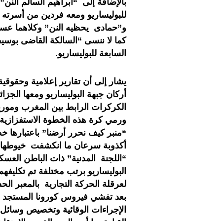
بالإضافة إلى “ابراهيم السالم النن”
للبوليساريو ومعه فردين من أسرته (
و”حمادى يحظيه النن” وكلاهما عسكر
كما لا ننسى “السالكة القاضى بوسي
السابعة للبوليساريو.
يشار إلى أن تقارير إعلامية وحقوقي
أركان جبهة البوليساريو ومعها الجزائ
الكركرات الرابط بين المغرب وموريت
ورمي كرة هذه الخطوة الاستفزازية و
“منبر كيف نحرر أرضنا” باعتبارها خ
أكذوبة سرعان ما انكشفت خيوطها بع
“اللجنة المدنية” ذات الباطن العسك
البوليساريو برتب مختلفة تم تكليفه
لعرقلة الحركة التجارية بالمعبر ال
بعد تفشي فيروس كورونا المستجد 
الإجراءات الوقائية وتخصيص وسائل ال