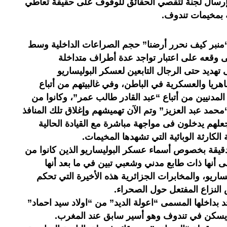
بإرسال لجنة لتقصي الحقائق للوقوف على حقيقة تعاطي
ية بمخيمات تندوف.
منبر كيف نحرر أرضنا” حجم الصراعات الداخلية وسط
ى وقعه على اعتبار تواجد عدة أطراف متداخلة
 تهديد حتى الرجال التابعين لعسكر البوليساريو
ظاهريا والعسكرية في الباطن، وفي غالبيتهم من أتباع
لمدنيين من أتباع “عبد القادر طالب عمر”، وكانوا من
محمد عبد العزيز” وتم الآن تهميشهم وإغلاق تلك المنافذ
جعلهم يدخلون فى مواجهة مباشرة مع القيادة الحالية
 الكارثة الوبائية التي تشهدها المخيمات.
دقيقة بخصوص أسماء عسكر البوليساريو الذين كانوا من
ى أنها ذات طابع مدني وشعبي تبين في ما بعد أنها
اريو، والمخابرات الجزائرية هذه الأخيرة التي تحكم
النزاع المفتعل حول الصحراء.
جد بداخلها المسمى “اعولة الديد” من “اولاد سيد احماد”
 ويسكن في تندوف وهو أسير سابق عند المغرب.