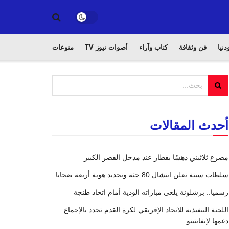
دنيا
فن وثقافة
كتاب وآراء
أصوات نيوز TV
منوعات
أحدث المقالات
مصرع ثلاثيني دهسًا بقطار عند مدخل القصر الكبير
سلطات سبتة تعلن انتشال 80 جثة وتحديد هوية أربعة ضحايا
رسميا.. برشلونة يلغي مباراته الودية أمام اتحاد طنجة
اللجنة التنفيذية للاتحاد الإفريقي لكرة القدم تجدد بالإجماع
دعمها لإنفانتينو