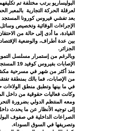
البوليساريو برتب مختلفة تم تكليفه
لعرقلة الحركة التجارية بالمعبر ال
بعد تفشي فيروس كورونا المستجد 
الإجراءات الوقائية وتخصيص وسائل ال
القيادة، ما أدى إلى حالة من الاحت
بين عدة أطراف، والوضعية الإقتصادي
الجزائر.
وبالرغم من إستمرار مسلسل التمويه 
الإصابات بف
منذ أكثر من شهر في مسرحية مكشوفة
من الإصابات، فما بالك بمنطقة تفت
في ما بينها وتطبق منطق الولاءات ح
وكانت فعاليات حقوقية من داخل الم
ومعه المنتظم الدولي بضرورة التحر
إلى توجيه الأنظار عن ما يحدث داخل
الصراعات الداخلية في صفوف البولي
وتصريفها في السوق السوداء.