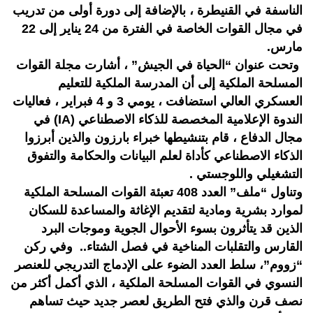
الناسفة في القنيطرة ، بالإضافة إلى دورة أولى من تدريب
في مجال القوات الخاصة في الفترة من 24 يناير إلى 22
مارس.
وتحت عنوان “الحياة في الجيش” ، أشارت مجلة القوات
المسلحة الملكية إلى أن المدرسة الملكية للتعليم
العسكري العالي استضافت ، يومي 3 و 4 فبراير ، فعاليات
الندوة الإعلامية المخصصة للذكاء الاصطناعي (IA) في
مجال الدفاع ، قام بتنشيطها خبراء بارزون والذين أبرزوا
الذكاء الاصطناعي كأداة لعلم البيانات والحكامة والتفوق
التشغيلي واللوجستي .
وتناول “ملف” العدد 408 تعبئة القوات المسلحة الملكية
لموارد بشرية ومادية لتقديم الإغاثة والمساعدة للسكان
الذين قد يتأثرون بسوء الأحوال الجوية وموجات البرد
القارس والتقلبات المناخية في فصل الشتاء.. وفي ركن
“زووم”، سلط العدد الضوء على الإدماج التدريجي للعنصر
النسوي في القوات المسلحة الملكية ، الذي أكمل أكثر من
نصف قرن والذي فتح الطريق لعصر جديد حيث تساهم