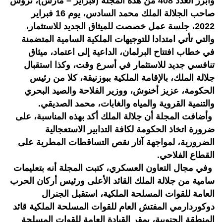
وأبرز العدد 408 من هذه المجلة (فبراير – مارس)، ترؤس
صاحب الجلالة الملك محمد السادس، يوم 16 فبراير
2022، جلسة عمل خصصت للميثاق الجديد للاستثمار،
والتي تأتي امتدادا للتوجيهات الملكية السامية المتضمنة
في خطاب افتتاح البرلمان، الداعية إلى اعتماد، ميثاق
تنافسي جديد للاستثمار في أسرع وقت، وكذا استقبال
جلالة الملك، بالإقامة الملكية ببوزنيقة، كلا من رئيس
الحكومة، عزيز أخنوش، ووزير الفلاحة والصيد البحري
والتنمية القروية والمياه والغابات، محمد الصديقي.
وأضافت المجلة أن جلالة الملك أكد بهذه المناسبة، على
ضرورة اتخاذ الحكومة لكافة التدابير الاستعجالية
الضرورية، لمواجهة آثار نقص التساقطات المطرية على
القطاع الفلاحي.
وفي مجال التعاون العسكري، كتبت المجلة أنه بتعليمات
سامية من جلالة الملك القائد الأعلى ورئيس أركان الحرب
العامة للقوات المسلحة الملكية، استقبل الجنرال
دوكوردارمي المفتش العام للقوات المسلحة الملكية قائد
المنطقة الجنوبية، بمقر القيادة العامة للقوات المسلحة