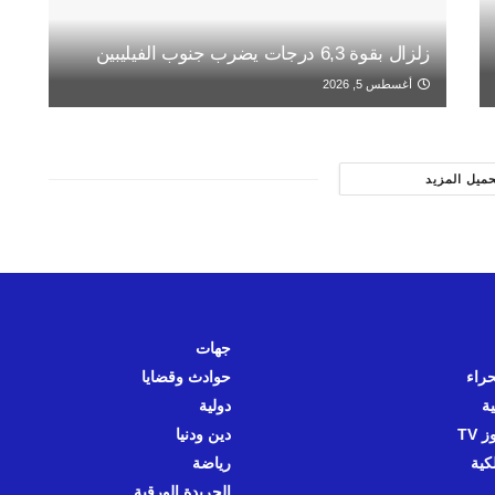
زلزال بقوة 6,3 درجات يضرب جنوب الفيليبين
أغسطس 5, 2026
حميل المزيد
جهات
حراء
حوادث وقضايا
ية
دولية
 TV
دين ودنيا
كية
رياضة
الجريدة الورقية