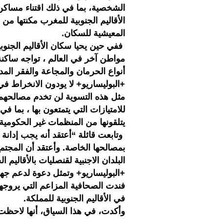
الشخصية، بما في ذلك اقتناء مساك
الأقاليم الجنوبية للمغرب مكنتها 
المعيشية للسكان.
ففي حين يحيا سكان الأقاليم الجنو
مواطن آخر في العالم ، تواجه ساكن
أنواع الحرمان والمجاعة والفقر الم
+البوليساريو+ لا يودون الانخراط في
مثل هذه التسوية لن تخدم مصالحه
للامتيازات التي يتمتعون بها ، بما ف
يتلقونها من المنظمات غير الحكومية ا
وتابعت قائلة “أعتقد أنه يجب إدانة 
بمصالحها الخاصة. وأعتقد أن المجتم
البلدان الاجنبية لقنصليات بالأقاليم
+البوليساريو+ وتمثل دعوة لدعم جهود
فندت الصحافية المزاعم التي يروجها
في الأقاليم الجنوبية للمملكة.
وأكدت، في هذا السياق، أنها لاحظت 