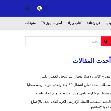
دنيا
فن وثقافة
كتاب وآراء
أصوات نيوز TV
منوعات
أحدث المقالات
مصرع ثلاثيني دهسًا بقطار عند مدخل القصر الكبير
سلطات سبتة تعلن انتشال 80 جثة وتحديد هوية أربعة ضحايا
رسميا.. برشلونة يلغي مباراته الودية أمام اتحاد طنجة
اللجنة التنفيذية للاتحاد الإفريقي لكرة القدم تجدد بالإجماع
دعمها لإنفانتينو