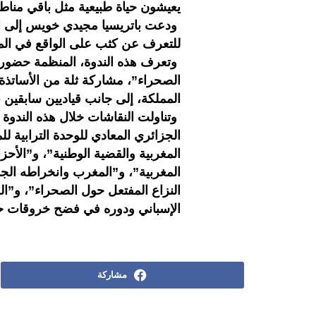
يعيشون حياة طبيعية مثل باقي مناطق
ودعت باتريسيا مجيدي خويس إلى القي
للتعرف عن كثب على الواقع في المي
وتعرف هذه الندوة، المنظمة حضوريا
الصحراء”، مشاركة ثلة من الأساتذة
المملكة، إلى جانب قياديين سابقين 
وتناولت النقاشات خلال هذه الندوة ع
الجزائري المعادي للوحدة الترابية لل
المغربية والقضية الوطنية”، و”الأح
المغربية”، و”المغرب وانخراطه الج
النزاع المفتعل حول الصحراء”، و”ال
الإسباني ودوره في فضح خروقات ح
مشاركة