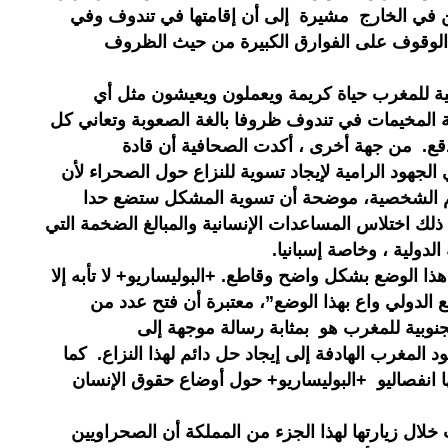
ن في الخارج مشيرة إلى أن إقامتها في تندوف وفي
من الوقوف على الفوارق الكبيرة من حيث الظروف
بية للمغرب حياة كريمة ويعملون ويعيشون مثل أي
ة المخيمات في تندوف ظروفا بالغة الصعوبة وتعاني كل
دقع. من جهة أخرى ، أكدت الصحافية أن قادة
 الجهود الرامية لإيجاد تسوية للنزاع حول الصحراء لأن
م الشخصية، موضحة أن تسوية المشكل ستضع حدا
ي ذلك اختلاس المساعدات الإنسانية والمبالغ الضخمة التي
لدولية ، وخاصة إسبانيا.
هذا الوضع بشكل واضح وقاطع. +البوليساريو+ لا تأبه إلا
ع الدولي واع بهذا الوضع”، معتبرة أن فتح عدد من
 الجنوبية للمغرب هو بمثابة رسالة موجهة إلى
 المغرب الهادفة إلى إيجاد حل دائم لهذا النزاع. كما
 انفصاليو +البوليساريو+ حول أوضاع حقوق الإنسان
خلال زيارتها لهذا الجزء من المملكة أن الصحراويين