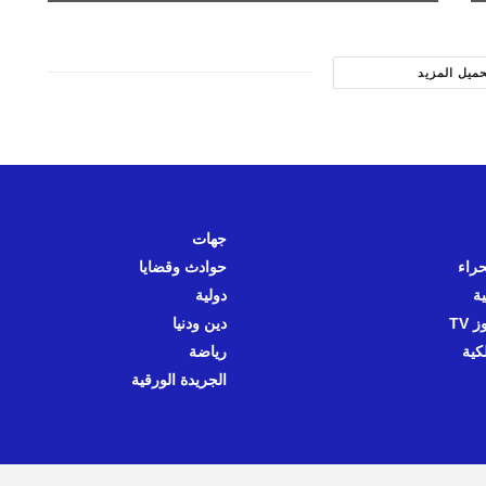
حميل المزيد
جهات
حراء
حوادث وقضايا
ية
دولية
 TV
دين ودنيا
كية
رياضة
الجريدة الورقية