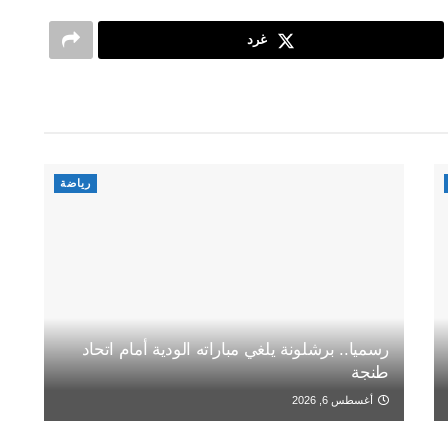
غرد
رياضة
رسميا.. برشلونة يلغي مباراته الودية أمام اتحاد
طنجة
أغسطس 6, 2026