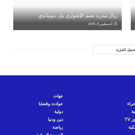
ريال مدريد يضم الإيفواري يان ديوماندي
أغسطس 6, 2026
حميل المزيد
جهات
حراء
حوادث وقضايا
ية
دولية
 TV
دين ودنيا
كية
رياضة
الجريدة الورقية