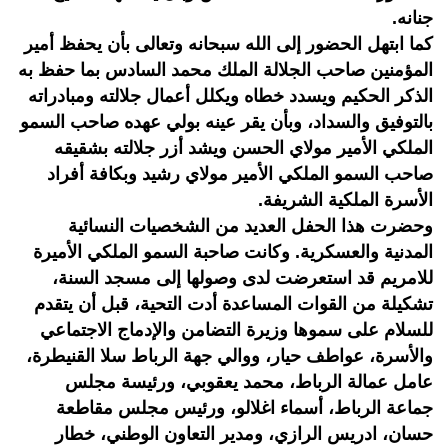
جنانه.
كما ابتهل الحضور إلى الله سبحانه وتعالى بأن يحفظ أمير
المؤمنين صاحب الجلالة الملك محمد السادس بما حفظ به
الذكر الحكيم ويسدد خطاه ويكلل أعمال جلالته ومبادراته
بالتوفيق والسداد، وبأن يقر عينه بولي عهده صاحب السمو
الملكي الأمير مولاي الحسن ويشد أزر جلالته بشقيقه
صاحب السمو الملكي الأمير مولاي رشيد وبكافة أفراد
الأسرة الملكية الشريفة.
وحضرت هذا الحفل العديد من الشخصيات النسائية
المدنية والعسكرية. وكانت صاحبة السمو الملكي الأميرة
للامريم قد استعرضت لدى وصولها إلى مسجد السنة،
تشكيلة من القوات المساعدة أدت التحية، قبل أن يتقدم
للسلام على سموها وزيرة التضامن والإدماج الاجتماعي
والأسرة، عواطف حيار، ووالي جهة الرباط سلا القنيطرة،
عامل عمالة الرباط، محمد يعقوبي، ورئيسة مجلس
جماعة الرباط، أسماء اغلالو، ورئيس مجلس مقاطعة
حسان، ادريس الرازي، ومدير التعاون الوطني، خطار