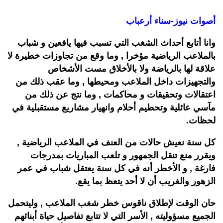
أصوات نيوز-سناء أرعباب
وانا أتابع أحداث الشغب
التي تسبب فيها يافعين و شباب
بالملاعب الرياضية مؤخرا , وما وقع من تجاوزات خطيرة لا
علاقة لها بالرياضة
ولا بالأخلاق
مست الأ
شخاص
والتجهيزات داخل الملاعب و
محيطها , وما عقب ذلك من
اعتقالات وتحقيقات و محاكمات , وما نتج عن ذلك من
مآسي عائلية
وتحطيم أحلام وانهيار مشاريع مستقبلية في
لحظات.
كل سنة نعيش حالات من العنف في الملاعب الرياضية ,
ويقرر منع تنقل الجمهور و تلعب المباريات بمدرجات
فارغة , و الأخطر أنه في كل سنة يعتقل شباب في عمر
الزهور والغريب أن لا أحد يتعظ بما يقع.
حان الوقت لإطلاق ناقوس خطر شغب الملاعب , وليتحمل
الجميع مسؤوليته
, الأسر
التي لا تتابع
تفاصيل حياة أبنائهم