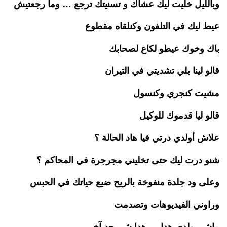
و
بالليل خليت ليك عشاك و
تسنيتك ترجع
…
وما
رجعتيش
عيط ليك في التلفون
وكنلقاه
مقطوع
باك وخوك
عيطو
لكاع لصحابك
قالو لينا بلي
تشديتي
في التيران
مشيت
كنجري
وكنسول
قالو ليا قدموك
ل
لوكيل
علاش
أولدي
درتي
فيا هاد الحالة ؟
شنو
درت ليك حتى تخليني
مجرجرة
في المحاكم ؟
وعلى ود جلدة منفوخة بالريح ضيع حياتك في الحبس
وراوني
الفيديوهات
وتصدمت