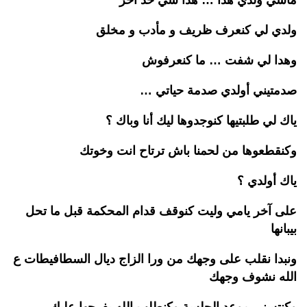
ماشي ولدي هدا … هدا
شي
حد آخر
ولدي لي
كنعرف
ظريف و
مأدب
و مخلق
وهدا لي شفت … ما
كنعرفوش
صدمتيني
أ
ولدي صدمة حياتي …
ياك
لي
طلبتيه
ا
كنوجدوها
ليك أنا وباك ؟
وكنقطع
وها
من لحمنا باش ترتاح انت وخوتك
ياك
أ
ولدي ؟
على آخر يامي وليت
كنوقف
قدام المحكمة قبل ما تحل
بيبانها
و
نبدا
نقلب على وجهك من
ورا الز
اج
ديال
السطافيطات
ع
الله نشوف وجهك