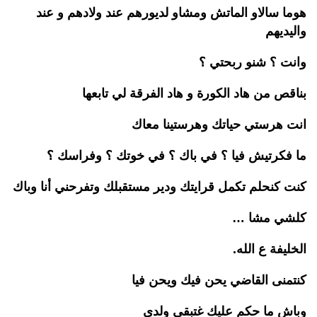
هوما
سالاو
الماتش
ومشاو
لديورهم
عن
د
ولادهم و عند
واليديهم
وانت ؟
شنو
ربحتي
؟
بناقص من هاد الكورة و هاد الفرقة لي تابعها
انت
هرستي
حياتك
وهرستينا معاك
ما
فكرتيش
فيا ؟ في باك ؟ في خوتك ؟
وفراسك
؟
كنت
كنحلم
تكمل
قرايتك
ودير مستقبلك وتفرحني أنا وباك
كلشي
مشا …
الخليفة ع الله
.
كنتمنى
القاضي يحن
فيك
ويحن فيا
وباش ما حكم عليك
غتبقى
ولدي