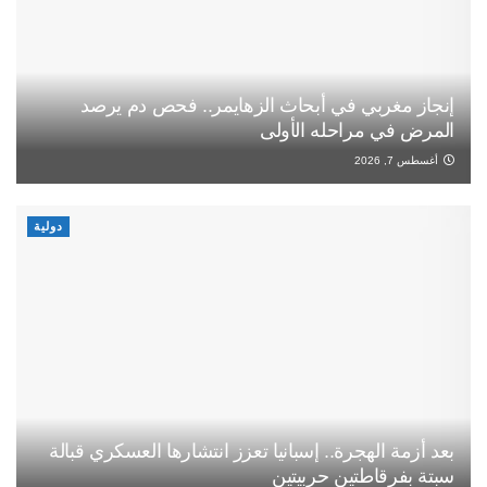
إنجاز مغربي في أبحاث الزهايمر.. فحص دم يرصد
المرض في مراحله الأولى
أغسطس 7, 2026
دولية
بعد أزمة الهجرة.. إسبانيا تعزز انتشارها العسكري قبالة
سبتة بفرقاطتين حربيتين