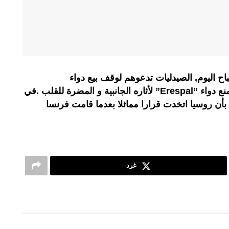
se الفرنسية,صباح اليوم, الصيدليات تدعوهم لوقف بيع دواء
”pneumoril” لعلاج السعال و كذا منع دواء ”Erespal” لأثاره الجانبية و المضرة للقلب .في
بأن روسيا اتخدت قرارا مماثلا بعدما قامت فرنسا
غرد