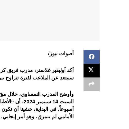
أصوات نيوز/
أكد أوليفير غلاسنر، مدرب فريق كر
سيبتعد عن الملاعب لفترة تتراوح بين 8 إلى 12 أسبوعاً بسبب الإصا
وأوضح المدرب النمساوي، خلال مؤت
أسبوعاً. في البداية، خشينا أن تكو
الأمامي لم يتمزق، وهو أمر إيجابي،