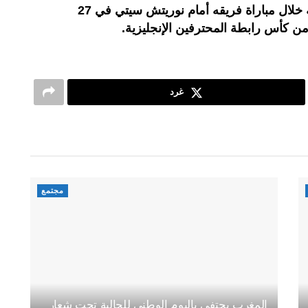
وكان شادي رياض قد تعرض للإصابة خلال مباراة فريقه أمام نوريتش سيتي في 27
غرد
مجتمع
المغرب يحتفي باليوم الوطني للجالية تحت شعار