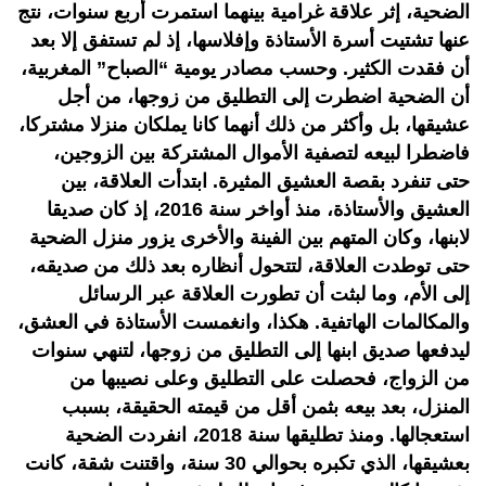
الضحية، إثر علاقة غرامية بينهما استمرت أربع سنوات، نتج
عنها تشتيت أسرة الأستاذة وإفلاسها، إذ لم تستفق إلا بعد
أن فقدت الكثير. وحسب مصادر يومية “الصباح” المغربية،
أن الضحية اضطرت إلى التطليق من زوجها، من أجل
عشيقها، بل وأكثر من ذلك أنهما كانا يملكان منزلا مشتركا،
فاضطرا لبيعه لتصفية الأموال المشتركة بين الزوجين،
حتى تنفرد بقصة العشيق المثيرة. ابتدأت العلاقة، بين
العشيق والأستاذة، منذ أواخر سنة 2016، إذ كان صديقا
لابنها، وكان المتهم بين الفينة والأخرى يزور منزل الضحية
حتى توطدت العلاقة، لتتحول أنظاره بعد ذلك من صديقه،
إلى الأم، وما لبثت أن تطورت العلاقة عبر الرسائل
والمكالمات الهاتفية. هكذا، وانغمست الأستاذة في العشق،
ليدفعها صديق ابنها إلى التطليق من زوجها، لتنهي سنوات
من الزواج، فحصلت على التطليق وعلى نصيبها من
المنزل، بعد بيعه بثمن أقل من قيمته الحقيقة، بسبب
استعجالها. ومنذ تطليقها سنة 2018، انفردت الضحية
بعشيقها، الذي تكبره بحوالي 30 سنة، واقتنت شقة، كانت