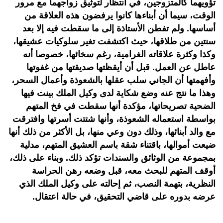
تؤويهما كالمتزوجين، في انتظار لتوثيق زواجهما مع مرور
الوقت، سيما أن أبناءها كانوا يرفضون هذه العلاقة من
أساسها. ولم تفطن الأستاذة إلى ما سقطت فيه إلا بعد
سنتين من طلاقها، حيث اكتشفت تغير سلوكيات عشيقها،
وكذا وكثرة علاقاته الغرامية، رغم سخائها، خصوصا أنه
عاطل عن العمل. قبل أن أيقظتها صديقتها من غفوتها
وأفهمتها أن الجاني سلب عقلها بالشعوذة وأعمال السحر،
وهذا ما نتج عنه وضع شكاية لدى وكيل الملك بينت فيها
الضحية تصريحاتها، مؤكدة أنها سقطت في فخ المتهم
بواسطة استعماله الشعوذة، وأنها شتتت أسرتها وافترقت
مع والد أبنائها، وذلك دون وعي منها، بل الأكثر من ذلك أنها
ضيعت أموالها، باقتناء شقة باسم العشيق المتهم، مدلية
بمجموعة من الوثائق والسندات تؤكد ذلك. وبناء على ذلك،
أوقف المتهم للبحث معه، قبل وضعه رهن الحراسة
النظرية، بتهمة النصب، ثم إحالته على وكيل الملك الذي
عرضه بدوره على قاضي التحقيق، في حالة اعتقال.