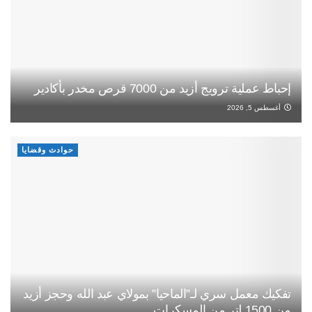
إحباط عملية ترويج أزيد من 7000 قرص مخدر بأكادير
أغسطس 5, 2026
حوادث وقضايا
تفكيك معمل سري لـ”الماحيا” بمولاي عبد الله وحجز أزيد
من 1500 لتر من المسكرات