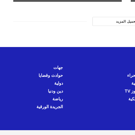
حميل المزيد
جهات
حراء
حوادث وقضايا
ية
دولية
 TV
دين ودنيا
كية
رياضة
الجريدة الورقية