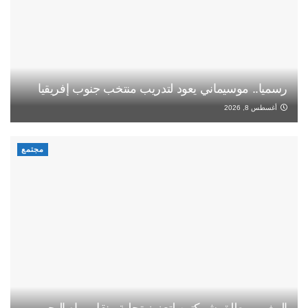
رسميا.. موسيماني يعود لتدريب منتخب جنوب إفريقيا
أغسطس 8, 2026
مجتمع
المغرب يطلق شركتين لتعزيز تحلية ونقل مياه البحر