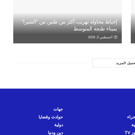
إحباط محاولة تهريب أكثر من طنين من “الشيرا”
بميناء طنجة المتوسط
أغسطس 5, 2026
حميل المزيد
جهات
حراء
حوادث وقضايا
ية
دولية
 TV
دين ودنيا