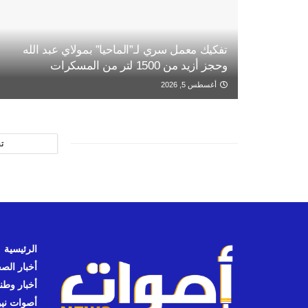
تفكيك معمل سري لـ”الماحيا” بمولاي عبد الله
وحجز أزيد من 1500 لتر من المسكرات
أغسطس 5, 2026
ت
الرئيسية
أخبار الص
أخبار وطن
أصوات نيوز