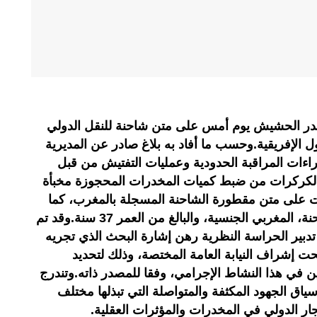
وغرام من مخدر الحشيش يوم أمس على متن شاحنة للنقل الدولي
ل الإفريقية.وحسب ما أفاد به بلاغ صادر عن المديرية
اءات المراقبة الحدودية وعمليات التفتيش من قبل
الكركرات من ضبط كميات المخدرات المحجوزة مخبأة
نت على متن مقطورة الشاحنة المسجلة بالمغرب، كما
أسفر البحث عن توقيف سائق الشاحنة، المغربي الجنسية، والبالغ من العمر 37 سنة.وقد تم
تدبير الحراسة النظرية رهن إشارة البحث الذي تجريه
حت إشراف النيابة العامة المختصة، وذلك لتحديد
ين في هذا النشاط الإجرامي، وفقا للمصدر ذاته.وتندرج
ياق الجهود المكثفة والمتواصلة التي تبذلها مختلف
جار الدولي في المخدرات والمؤثرات العقلية.