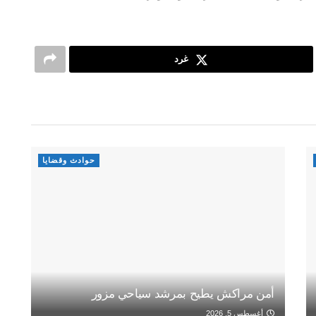
غرد
حوادث وقضايا
أمن مراكش يطيح بمرشد سياحي مزور
أغسطس 5, 2026