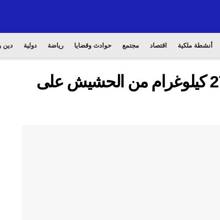
أنشطة ملكية
اقتصاد
مجتمع
حوادث وقضايا
رياضة
دولية
دين و
سلطات الكركرات تحجز 273 كيلوغرام من الحشيش على