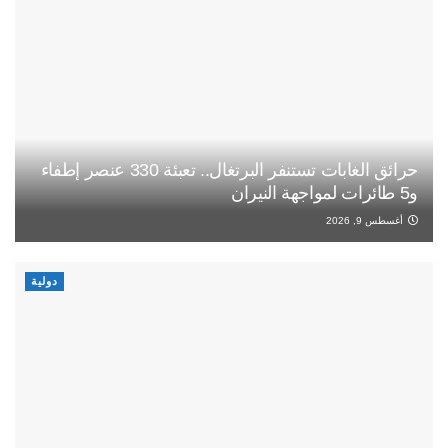
حرائق الغابات تستنفر البرتغال.. تعبئة 330 عنصر إطفاء
و5 طائرات لمواجهة النيران
أغسطس 9, 2026
دولية