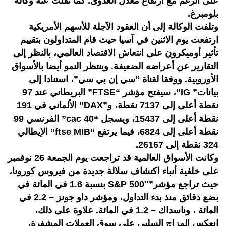
على الرغم مع ارتفاع معدل العدوى. كما نقلت عنه وكالة
بلومبرغ.
وتلفت الوكالة إلى أن العقود الآجلة للأسهم الأمريكية
ارتفعت يوم الاثنين في آسيا حيث قام المتداولون بتقييم
تأثير أوميكرون على انتعاش الاقتصاد العالمي، بالنظر إلى
التقارير عن أعراضه الضعيفة. وينتظر النمو أيضا بالأسواق
الأوروبية. ووفقا لقناة “سي إن بي سي”، استنادا إلى
بيانات” IG”، سيفتح مؤشر “FTSE” البريطاني عند 97
نقطة أعلى إلى 7137 نقطة، و”DAX” الألماني في 191
نقطة أعلى إلى 15437، ويسجل “cac 40” الفرنسي 99
نقطة أعلى إلى 6824، فيما يرتفع “ftse MIB” الإيطالي
324 نقطة إلى 26167.
وكانت الأسواق العالمية قد تراجعت يوم الجمعة 26 نوفمبر
على خلفية أنباء اكتشاف سلالة جديدة من فيروس كورونا،
حيث تراجع مؤشر”S&P 500″ بنسبة 1.6 في المائة في
بضع دقائق منذ بدء التداول، ومؤشر داو جونز – 2.2 في
المائة ، وناسداك – 1.2 في المائة. علاوة على ذلك،
انعكس المزاج السلبي على سوق العملات المشفرة،