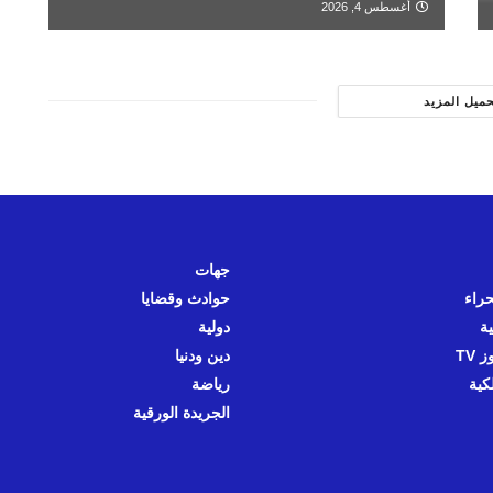
أغسطس 4, 2026
حميل المزيد
جهات
حراء
حوادث وقضايا
ية
دولية
 TV
دين ودنيا
كية
رياضة
الجريدة الورقية