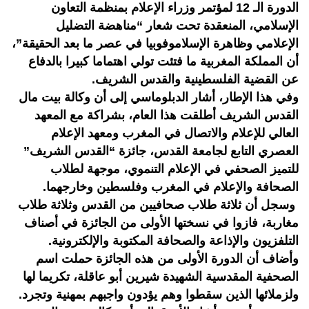
الدورة الـ 12 لمؤتمر وزراء الإعلام بمنظمة التعاون
الإسلامي، المنعقدة تحت شعار “مناهضة التضليل
الإعلامي وظاهرة الإسلاموفوبيا في عصر ما بعد الحقيقة”،
أن المملكة المغربية ما فتئت تولي اهتماما كبيرا بالدفاع
عن القضية الفلسطينية والقدس الشريف.
وفي هذا الإطار، أشار الدبلوماسي إلى أن وكالة بيت مال
القدس الشريف أطلقت هذا العام، بشراكة مع المعهد
العالي للإعلام والاتصال في المغرب ومعهد الإعلام
العصري التابع لجامعة القدس، جائزة “القدس الشريف”
للتميز الصحفي في الإعلام التنموي، موجهة لطلاب
الصحافة والإعلام في المغرب وفلسطين وخارجهما.
وسجل أن ثلاثة طلاب صحافيين من القدس وثلاثة طلاب
مغاربة، فازوا في نسختها الأولى من الجائزة في أصناف
التلفزيون والإذاعة والصحافة المكتوبة والإلكترونية.
وأضاف أن الدورة الأولى من هذه الجائزة حملت اسم
الصحفية المقدسية الشهيدة شيرين أبو عاقلة، تكريما لها
ولزملائها الذين سقطوا وهم يؤدون واجبهم بمهنية وتجرد.