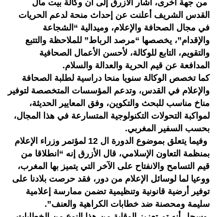
من جهة أخرى، أشار الأزرق إلى أن وكالة بيت مال
القدس الشريف أعلنت عن إحداث منحة لدعم الحريات
في مجال الصحافة والإعلام، وميدالية “الشجاعة
والإقدام”، يخصصها “مرصد الرباط” للملاحظة والتتبع
والتقويم، التابع للوكالة، لأحسن الأعمال الصحافية
المدافعة عن قيم الحرية والعدالة والسلام.
كما تخصص الوكالة سنويا منحا دراسية لطلبة الصحافة
والإعلام في القدس، وتدعم المؤسسات المتخصصة لتوفير
مناخ مناسب للبحث والتكوين، وفق المعايير الحديثة،
لمواكبة التحولات التكنولوجية المتسارعة في هذا المجال،
بحسب السفير المغربي.
وفيما يتعلق بموضوع الدورة ال 12 لمؤتمر وزراء الإعلام
بمنظمة التعاون الإسلامي، قال الأزرق إنه “انطلاقا من
قيم التسامح والانفتاح على الآخر التي يتميز بها المغرب،
ووعيا لما لوسائل الإعلام من دور، فقد حرصت بلادنا على
توفير أرضية قانونية وتنظيمية تضمن ممارسة إعلامية
سليمة ومحصنة ضد خطابات الكراهية والعنف”.
وسجل أنه تم تعزيز الوقاية من هذا النوع من الخطابات