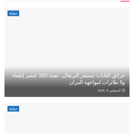
دولية
حرائق الغابات تستنفر البرتغال.. تعبئة 330 عنصر إطفاء
و5 طائرات لمواجهة النيران
أغسطس 9, 2026
دولية