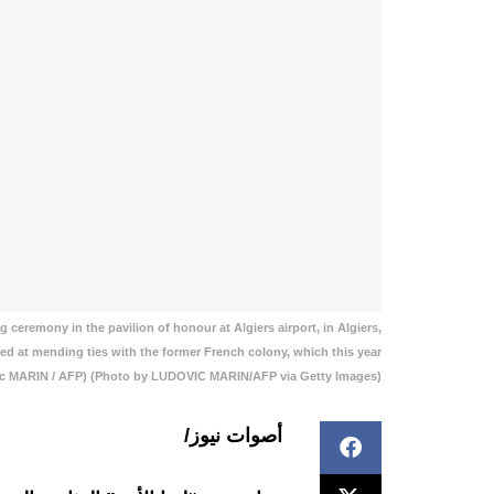
ceremony in the pavilion of honour at Algiers airport, in Algiers,
imed at mending ties with the former French colony, which this year
vic MARIN / AFP) (Photo by LUDOVIC MARIN/AFP via Getty Images)
أصوات نيوز/