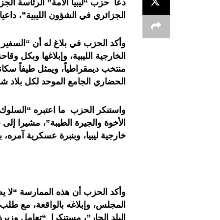
دعا حزب “ليبيا الأمة” الرئاسة الجز
الجزائري في الشؤون الليبية”، داعيا 
وأكد الحزب في بلاغ له أن “السفير ا
الخارجية الليبية، وإبلاغها وبكل وق
منتخب ديمقراطياً، ويمثل طيفاً سكانياً
الحضاري الجامع الموحد لكل بلاد شم
واستنكر الحزب ما اعتبره “السلوك 
الأخوة والجيرة الطيبة”، مشيرا إلى
خارجية ليبيا، وبنبرة عسكرية آمره، 
وأكد الحزب أن هذه الممارسة “لا يضاه
المجلس، وإبلاغه بالواقعة، مع طلب 
البلد الجار”، مستنكرا “تعامل وزيرة 