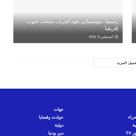
رسميا.. موسيماني يعود لتدريب منتخب جنوب
إفريقيا
أغسطس 8, 2026
حميل المزيد
جهات
حراء
حوادث وقضايا
ية
دولية
 TV
دين ودنيا