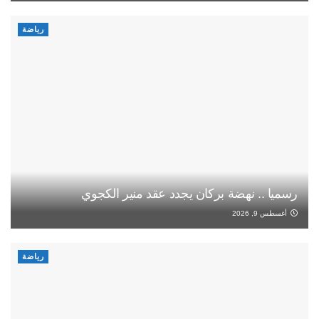
رياضة
رسميا .. نهضة بركان يجدد عقد منير الكجوي
أغسطس 9, 2026
رياضة