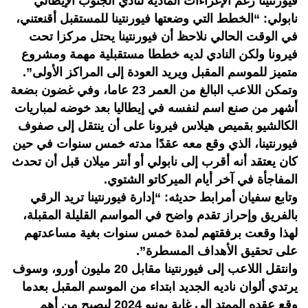
فيورنتينا رغم الإغراءات المادية لنادي الجنوب الإيطالي
نابولي: “الخطط التي وضعتها فيورنتينا للمستقبل أقنعتني،
في الوقت الحالي نلاحظ أن فيورنتينا يحتل مركزا تحت
فيرونا ولكن النادي لديه خططا مستقبلية مهمة ومشروع
متميز للموسم المقبل ويريد العودة إلى المراكز الأولى”.
وتمكن اللاعب البالغ من العمر 23 عاما، وفي غضون بضعة
أشهر من صنع اسم لنفسه في إيطاليا بعد خوضه لمباريات
الكالشيو بقميص هيلاس فيرونا على أن ينتقل إلى صفوف
فيورنتينا، الذي وقع معه عقدًا مدته خمس سنوات في حين
كان يعتقد أنه أقرب إلى نابولي أو أنتر ميلان قبل أن تحدث
المفاجأة في آخر أيام الميركاتو الشتوي.
وتابع سفيان أمرابط حديثه: “إدارة فيورنتينا تريد الرقي
بالفريق وإحراز تقدم واضح في المواسم القليلة المقبلة،
لهذا وقعت برفقتهم لمدة خمس سنوات بغية مساعدتهم
على تحقيق الأهداف المسطرة”.
وانتقل اللاعب إلى فيورنتينا مقابل 20 مليون أورو، وسوف
يرتدي ألوان ناديه الجديد ابتداء من الموسم المقبل بعدما
وقع عقده الممتد إلى غاية يونيو 2024 ليصبح من أهم