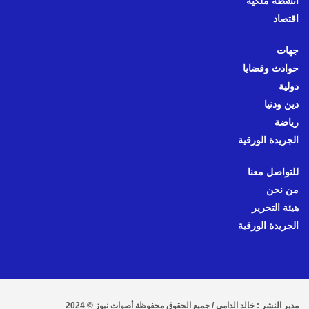
أنشطة ملكية
اقتصاد
جهات
حوادث وقضايا
دولية
دين ودنيا
رياضة
الجريدة الورقية
للتواصل معنا
من نحن
هيئة التحرير
الجريدة الورقية
مدير النشر : خالد الدامي / جميع الحقوق محفوظة أصوات نيوز © 2024