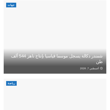
جهات
شمندر دكالة يسجل موسما قياسيا بإنتاج ناهز 544 ألف
طن
أغسطس 7, 2026
رياضة