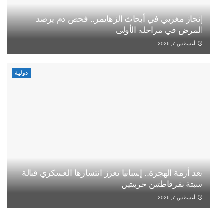
إنجاز مغربي في أبحاث الزهايمر.. فحص دم يرصد
المرض في مراحله الأولى
أغسطس 7, 2026
دولية
بعد أزمة الهجرة.. إسبانيا تعزز انتشارها العسكري قبالة
سبتة بفرقاطتين حربيتين
أغسطس 7, 2026