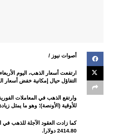
أصوات نيوز /
ارتفعت أسعار الذهب، اليوم الأربع
التفاؤل حيال إمكانية خفض أسعار الف
للأوقية (الأونصة)؛ وهو ما يمثل زيادة تقارب 4 في المائة عل
2414.80 دولارا.