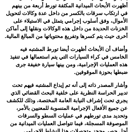
أظهرت الأبحاث الميدانية المكثفة تورط أربعة من بينهم
في ارتكاب سرقات بالكسر من داخل عدة وكالات لتحويل
الأموال، وفق أسلوب إجرامي يتمثل في الاستيلاء على
الخزنات الحديدة من داخل هذه الوكالات ونقلها إلى أماكن
أخرى حيث يتم كسرها وتفريغ محتوياتها من المبالغ المالية.
وأضاف أن الأبحاث أظهرت أيضا تورط المشتبه فيه
الخامس في كراء السيارات التي يتم استعمالها في تنفيذ
هذه العمليات الإجرامية، ومن بينها سيارة خفيفة جرى
ضبطها بحوزة الموقوفين.
وأشار المصدر ذاته إلى أنه تم إيداع المشتبه فيهم تحت
تدبير الحراسة النظرية على خلفية البحث القضائي الذي
يجري تحت إشراف النيابة العامة المختصة، وذلك للكشف
عن جميع الأفعال الإجرامية المنسوبة للمعنيين بالأمر،
وتحديد مدى تورطهم في عمليات السطو والسرقات
الموصوفة المسجلة، فيما تتواصل العمليات الميدانية من
أجل حصر وحجز متحصلات هذا النشاط الإجرامي