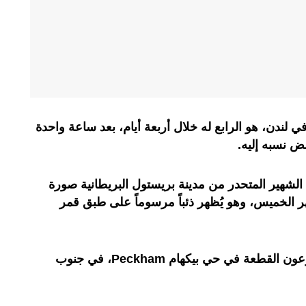
ندن، هو الرابع له خلال أربعة أيام، بعد ساعة واحدة
ض نسبه إليه.
 الشهير المتحدر من مدينة بريستول البريطانية صورة
هر الخميس، وهو يُظهر ذئباً مرسوماً على طبق قمر
لكن بعد ساعة، رأى شهود رجالاً ينتزعون القطعة في حي بيكهام Peckham، في جنوب