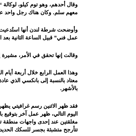
وقال أحدهم، وهو توم كيلو، لوكالة “بي
معهم سلم. وكان هناك رجل واحد على 
وأوضحت شرطة لندن أنها استُدعي
عمل فني” قبيل الساعة الثانية بعد الظهر (,00
وقالت إنها تحقق في الأمر، مشيرة إ
وهذا العمل الرابع خلال أربعة أيام 
معتاد بالنسبة إلى بانكسي الذي عادة م
بالأشهر.
فقد ظهر الاثنين رسم غرافيتي يظه
اليوم التالي، ظهر عمل آخر بتوقيع ب
مغلقتين عند إحدى واجهات منطقة تش
تتأرجح متشبثة بجسر للسكك الحدي