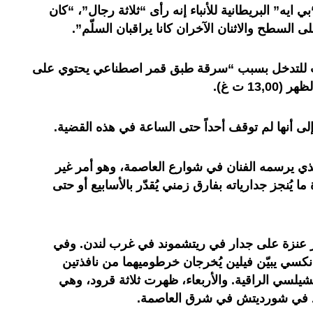
 ايه” البريطانية للأنباء إنه رأى “ثلاثة رجال”، “كان
السطح والاثنان الآخران كانا يراقبان السلّم”.
ت للتدخل بسبب “سرقة طبق قمر اصطناعي يحتوي على
13 ت غ).
لى أنها لم توقف أحداً حتى الساعة في هذه القضية.
الذي يرسمه الفنان في شوارع العاصمة، وهو أمر غير
ا يُنجز جدارياته بفارق زمني يُقدّر بالأسابيع أو حتى
ر عنزة على جدار في ريتشموند في غرب لندن. وفي
انكسي يبيّن فيلين يُخرجان خرطوميهما من نافذتين
يلسي الراقية. والأربعاء، ظهرت ثلاثة قرود، وهي
د في شورديتش في شرق العاصمة.