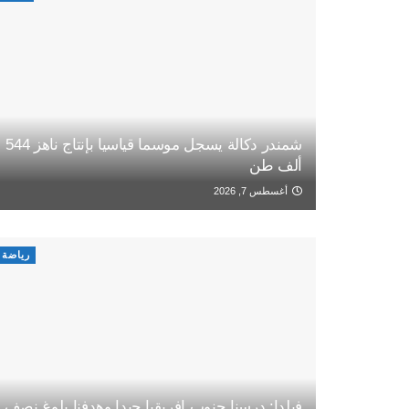
شمندر دكالة يسجل موسما قياسيا بإنتاج ناهز 544
ألف طن
أغسطس 7, 2026
رياضة
فيلدا: درسنا جنوب إفريقيا جيدا وهدفنا بلوغ نصف