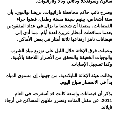
ساتون وسونغخلا وباتاني ويالا وناراثيوات.
وصرح نائب حاكم محافظة ناراثيوات، بريشا نوالنوي، بأن
ستة أشخاص، بينهم سيدة مسنة وطفل، قضوا جراء
الفيضانات، مضيفا أن شخصا ما يزال في عداد المفقودين
بعدما تساقطت أمطار غزيرة لعدة أيام، مما أدى إلى
فيضانات ناهز ارتفاعها ثلاثة أمتار في بعض الأماكن.
وعملت فرق الإغاثة خلال الليل على توزيع مياه الشرب
والوجبات الخفيفة والتحقق من الأضرار اللاحقة بالأبنية،
وكذا تسجيل الإصابات.
وقالت هيئة الإغاثة التايلاندية، من جهتها، إن مستوى المياه
بدأ في الانحسار صباح اليوم.
يذكر أن فيضانات واسعة كانت قد أسفرت، في العام
2011، عن مقتل المئات وتضرر ملايين المساكن في أرجاء
تايلاند.