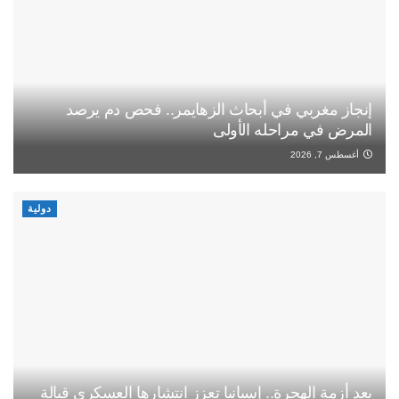
إنجاز مغربي في أبحاث الزهايمر.. فحص دم يرصد
المرض في مراحله الأولى
أغسطس 7, 2026
دولية
بعد أزمة الهجرة.. إسبانيا تعزز انتشارها العسكري قبالة