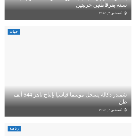
سبتة بفرقاطتين حربيتين
أغسطس 7, 2026
جهات
شمندر دكالة يسجل موسما قياسيا بإنتاج ناهز 544 ألف
طن
أغسطس 7, 2026
رياضة