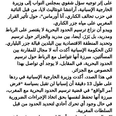
على إثر توجيه سؤل شفوي بمجلس النواب إلى وزيرة
الخارجية الإسبانية، آرانتشا غونثاليث لايا، من قبل النائبة
في حزب تحالف الكناري، آنا أورماس”، حول تأثير القرار
المغربي على مياه جزر الكناري.
ويبدو أن نزاع ترسيم الحدود البحرية لا يقتصر على الرباط
ومدريد، بل بَرَزَ، أيضا، بين مدريد والجزائر حول ترسيم
وتحديد المنطقة الاقتصادية بين البلدين قبالة جزر البلياري.
لكن الحكومة الإسبانية أكدت أنه لا مجال للمقارنة بين
المسألتين، مبرزة أنها تتواصل مع الرباط حول ترسيم
الحدود البحرية، في المقابل، لا يوجد أي تواصل بهذا
الخصوص مع الجزائر.
في هذا الصدد، أكدت وزيرة الخارجية الإسبانية في ردها
على طول 13 دقيقة أن إسبانيا لن تقبل بسياسة “فرض
أمر الواقع” في قضية ترسيم الحدود البحرية مع المغرب،
مبرزة أنها تحفظ لنفسها بحق اتخاذ الإجراءات الضرورية
في حال وجود أي تحرك أحادي لتحديد الحدود من قبل
السلطات المغربية.