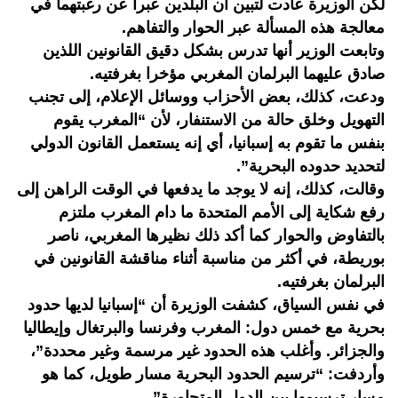
لكن الوزيرة عادت لتبين أن البلدين عبرا عن رغبتهما في
معالجة هذه المسألة عبر الحوار والتفاهم.
وتابعت الوزير أنها تدرس بشكل دقيق القانونين اللذين
صادق عليهما البرلمان المغربي مؤخرا بغرفتيه.
ودعت، كذلك، بعض الأحزاب ووسائل الإعلام، إلى تجنب
التهويل وخلق حالة من الاستنفار، لأن “المغرب يقوم
بنفس ما تقوم به إسبانيا، أي إنه يستعمل القانون الدولي
لتحديد حدوده البحرية”.
وقالت، كذلك، إنه لا يوجد ما يدفعها في الوقت الراهن إلى
رفع شكاية إلى الأمم المتحدة ما دام المغرب ملتزم
بالتفاوض والحوار كما أكد ذلك نظيرها المغربي، ناصر
بوريطة، في أكثر من مناسبة أثناء مناقشة القانونين في
البرلمان بغرفتيه.
في نفس السياق، كشفت الوزيرة أن “إسبانيا لديها حدود
بحرية مع خمس دول: المغرب وفرنسا والبرتغال وإيطاليا
والجزائر. وأغلب هذه الحدود غير مرسمة وغير محددة”،
وأردفت: “ترسيم الحدود البحرية مسار طويل، كما هو
مسار ترسيمها بين الدول المتجاورة”.