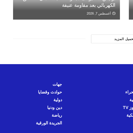
الكهربائي بعد مقاومة عنيفة
أغسطس 7, 2026
حميل المزيد
جهات
حراء
حوادث وقضايا
ية
دولية
 TV
دين ودنيا
كية
رياضة
الجريدة الورقية