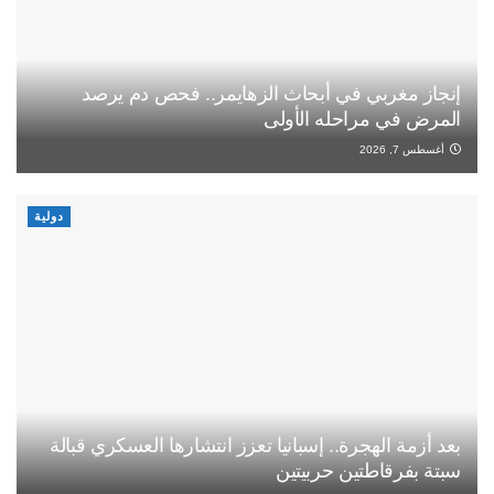
إنجاز مغربي في أبحاث الزهايمر.. فحص دم يرصد
المرض في مراحله الأولى
أغسطس 7, 2026
دولية
بعد أزمة الهجرة.. إسبانيا تعزز انتشارها العسكري قبالة
سبتة بفرقاطتين حربيتين