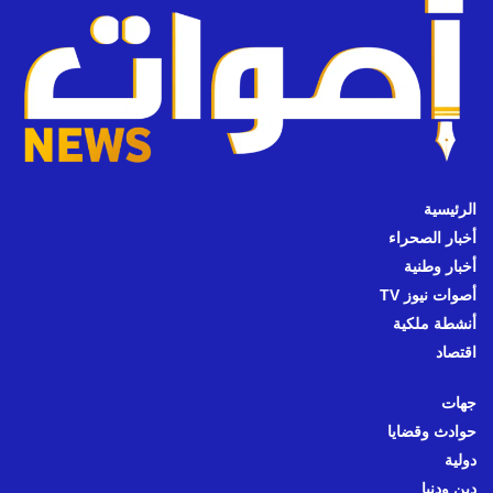
الرئيسية
أخبار الصحراء
أخبار وطنية
أصوات نيوز TV
أنشطة ملكية
اقتصاد
جهات
حوادث وقضايا
دولية
دين ودنيا