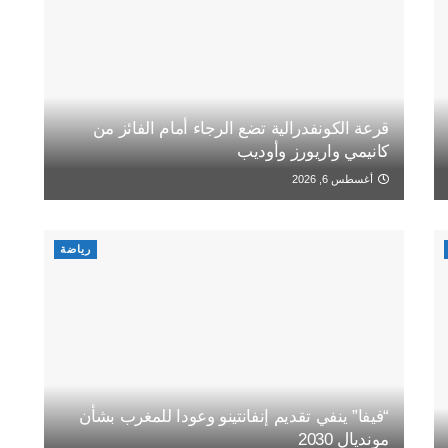
قرعة الكونفدرالية تضع الرجاء أمام الفائز من
كانيمي واريورز وأوديب
أغسطس 6, 2026
رياضة
“فيفا” ينفي تقديم إنفانتينو وعودا للمغرب بشأن
مونديال 2030