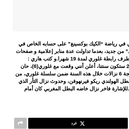
 في رياضة “الكيك بوكسينغ” على حسابه الخاص في
” من جديد، بعدما تداولت عدة منابر إعلامية و صفحات
فايسبوكية إشاعة توقيف هاري من طرف رابطة غلوري لمدة 19 شهرا.و كتب هاري :
“أعزائي المعجبين، وعدتكم أن 2019 ستكون سنتنا، أعلن أنني وقعت مع غلوري(6)، حان
وقت استرجاع التاج”.و قد تمت برمجة 6 نزالات خلال هذه السنة ضمن سلسلة غلوري، من
بطل الهولندي ريكو فيرنهوفن، وحدوث نزال الثأر الذي
للإشارة فاخر نزال خاضه البطل المغربي كان أمام
غرد