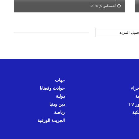
أغسطس 5, 2026
حميل المزيد
جهات
حراء
حوادث وقضايا
ية
دولية
 TV
دين ودنيا
كية
رياضة
الجريدة الورقية