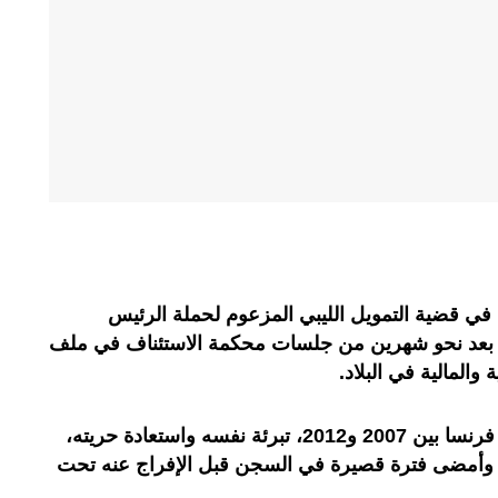
في قضية التمويل الليبي المزعوم لحملة الرئيس
أسبق نيكولا ساركوزي سنة 2007، بعد نحو شهرين من جلسات محكمة الاستئناف في ملف
والمالية في البلاد.
ويحاول نيكولا ساركوزي، الذي حكم فرنسا بين 2007 و2012، تبرئة نفسه واستعادة حريته،
ى، وأمضى فترة قصيرة في السجن قبل الإفراج عنه تحت