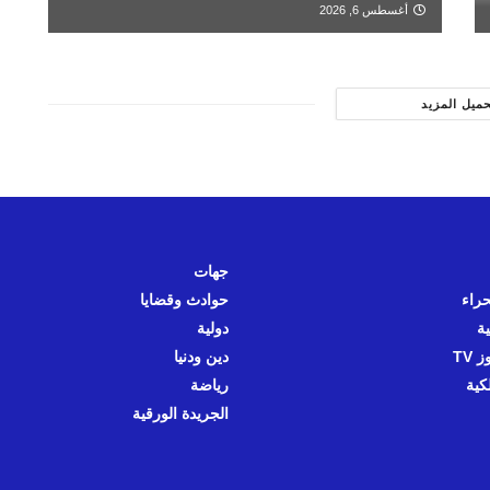
أغسطس 6, 2026
حميل المزيد
جهات
حراء
حوادث وقضايا
ية
دولية
 TV
دين ودنيا
كية
رياضة
الجريدة الورقية