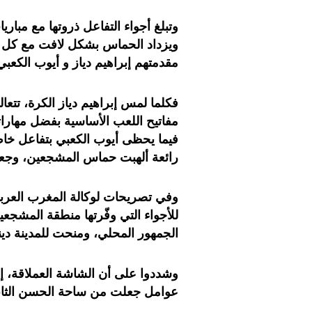
وتبلغ أجواء التفاعل ذروتها مع مباري
ويزداد الحماس بشكل لافت مع كل ت
مقدمتهم إبراهيم دياز و أيوب الكعبي
فكلما لمس إبراهيم دياز الكرة، تتع
مفاتيح اللعب الأساسية بفضل مهاراته 
فيما يحظى أيوب الكعبي بتفاعل خاص
رائعة ألهبت حماس المشجعين، وجع
وفي تصريحات لوكالة المغرب العربي 
للأجواء التي وفّرتها منطقة المشج
الجمهور المحلي، ومنحت للمدينة دينا
وشددوا على أن الشاشة العملاقة، إ
عوامل جعلت من ساحة الحسن الثاني م