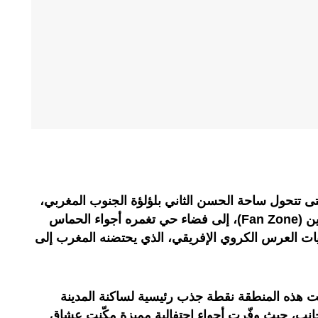
تى تتحول ساحة الحسن الثاني بلؤلؤة الجنوب المغربي،
التي جرى إعدادها كمنطقة للمشجعين (Fan Zone)، إلى فضاء حي تغمره أجواء الحماس
يات العرس الكروي الإفريقي، الذي يحتضنه المغرب إلى
حت هذه المنطقة نقطة جذب رئيسية لساكنة المدينة
جانب، حيث وفّرت أجواء احتفالية مميزة مكّنت عشاق