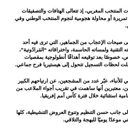
ات المنتخب المغربي، إذ تتعالى الهتافات والتصفيقات
مريرة أو محاولة هجومية لنجوم المنتخب الوطني وفي
.
الى صيحات الإعجاب من الجماهير، التي ترى فيه أحد
التقنية ولمساته الحاسمة، واختراقاته “المَرادُونية”،
، خصوصًا بعد توقيعه أهدافًا أنطولوجية بمقصيات
لت لحظات التسجيل تتحول إلى هيستيريا فرح جماعي.
للأنباء، عبّر عدد من المشجعين، عن ارتياحهم الكبير
عين، معتبرين أنها ساهمت في تقريب أجواء الملاعب من
مية استثنائية خلال فترة كأس أمم إفريقيا.
لى جانب حسن التنظيم وتنوع العروض التنشيطية، كلها
وعدًا يوميًا للبهجة والتلاقي.