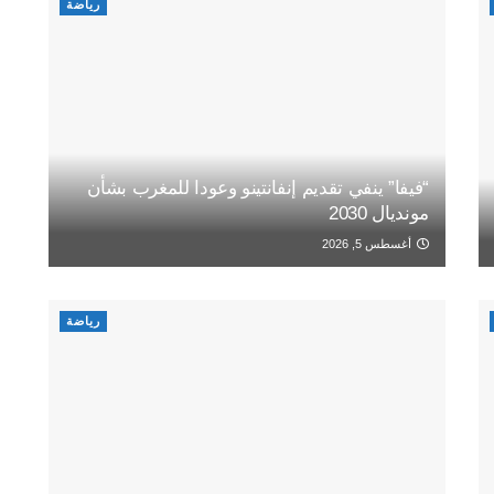
رياضة
“فيفا” ينفي تقديم إنفانتينو وعودا للمغرب بشأن
مونديال 2030
أغسطس 5, 2026
رياضة